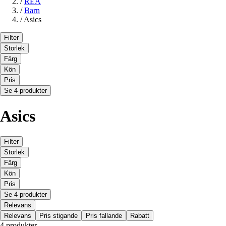
/
REA
/
Barn
/
Asics
Filter
Storlek
Färg
Kön
Pris
Se 4 produkter
Asics
Filter
Storlek
Färg
Kön
Pris
Se 4 produkter
Relevans
Relevans
Pris stigande
Pris fallande
Rabatt
4 produkter