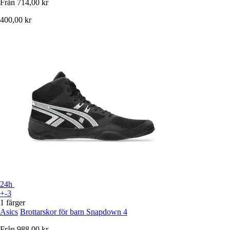
Från
714,00 kr
400,00 kr
24h
+-3
1 färger
Asics
Brottarskor för barn Snapdown 4
Från
988,00 kr