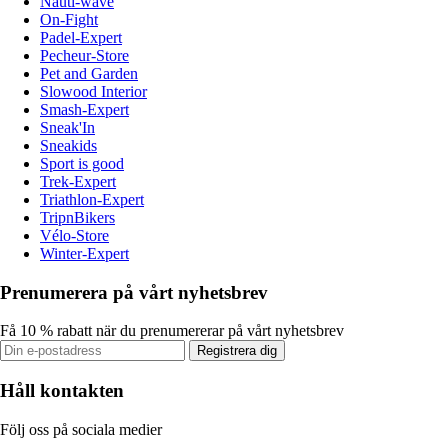
Nauti-wave
On-Fight
Padel-Expert
Pecheur-Store
Pet and Garden
Slowood Interior
Smash-Expert
Sneak'In
Sneakids
Sport is good
Trek-Expert
Triathlon-Expert
TripnBikers
Vélo-Store
Winter-Expert
Prenumerera på vårt nyhetsbrev
Få 10 % rabatt när du prenumererar på vårt nyhetsbrev
Registrera dig
Håll kontakten
Följ oss på sociala medier