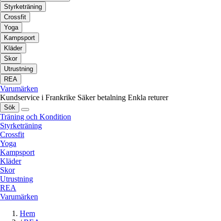
Styrketräning
Crossfit
Yoga
Kampsport
Kläder
Skor
Utrustning
REA
Varumärken
Kundservice i Frankrike
Säker betalning
Enkla returer
Sök
Träning och Kondition
Styrketräning
Crossfit
Yoga
Kampsport
Kläder
Skor
Utrustning
REA
Varumärken
Hem