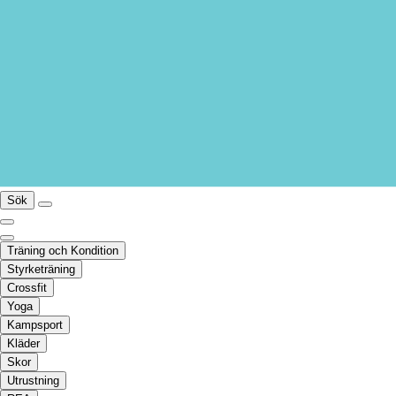
Sök
Träning och Kondition
Styrketräning
Crossfit
Yoga
Kampsport
Kläder
Skor
Utrustning