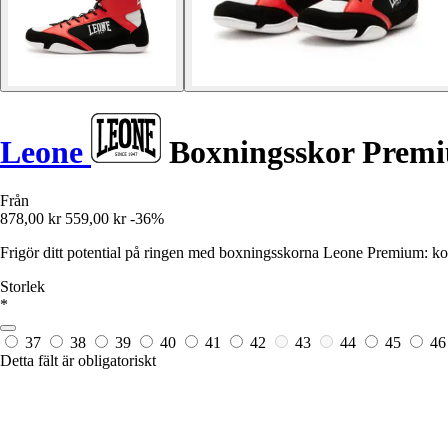
Leone
Boxningsskor Prem
Från
878,00 kr
559,00 kr
-36%
Frigör ditt potential på ringen med boxningsskorna Leone Premium: kom
Storlek
*
37
38
39
40
41
42
43
44
45
4
Detta fält är obligatoriskt