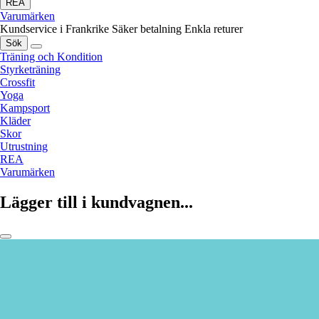
REA
Varumärken
Kundservice i Frankrike
Säker betalning
Enkla returer
Sök
Träning och Kondition
Styrketräning
Crossfit
Yoga
Kampsport
Kläder
Skor
Utrustning
REA
Varumärken
Lägger till i kundvagnen...