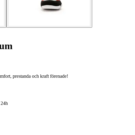
ium
fort, prestanda och kraft förenade!
6
24h