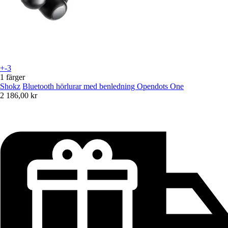
+-3
1 färger
Shokz
Bluetooth hörlurar med benledning Opendots One
2 186,00 kr