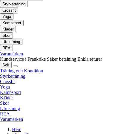
Styrketräning
Crossfit
Yoga
Kampsport
Kläder
Skor
Utrustning
REA
Varumärken
Kundservice i Frankrike
Säker betalning
Enkla returer
Sök
Träning och Kondition
Styrketräning
Crossfit
Yoga
Kampsport
Kläder
Skor
Utrustning
REA
Varumärken
Hem