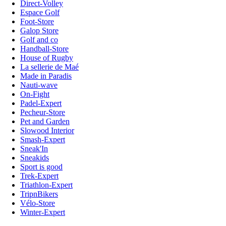
Direct-Volley
Espace Golf
Foot-Store
Galop Store
Golf and co
Handball-Store
House of Rugby
La sellerie de Maé
Made in Paradis
Nauti-wave
On-Fight
Padel-Expert
Pecheur-Store
Pet and Garden
Slowood Interior
Smash-Expert
Sneak'In
Sneakids
Sport is good
Trek-Expert
Triathlon-Expert
TripnBikers
Vélo-Store
Winter-Expert