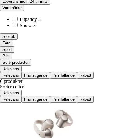
Leverans inom 24 timmar
Varumärke
Fitpaddy
3
Shokz
3
Storlek
Färg
Sport
Pris
Se 6 produkter
Relevans
Relevans
Pris stigande
Pris fallande
Rabatt
6 produkter
Sortera efter
Relevans
Relevans
Pris stigande
Pris fallande
Rabatt