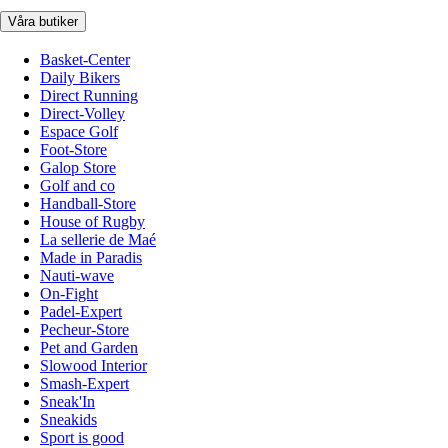
Våra butiker
Basket-Center
Daily Bikers
Direct Running
Direct-Volley
Espace Golf
Foot-Store
Galop Store
Golf and co
Handball-Store
House of Rugby
La sellerie de Maé
Made in Paradis
Nauti-wave
On-Fight
Padel-Expert
Pecheur-Store
Pet and Garden
Slowood Interior
Smash-Expert
Sneak'In
Sneakids
Sport is good