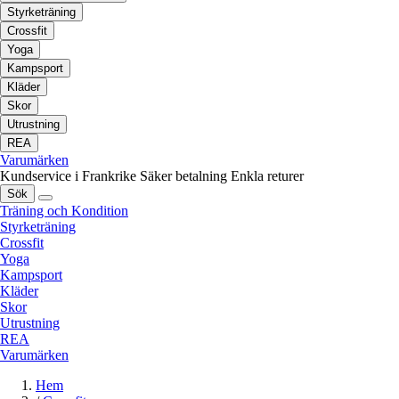
Styrketräning
Crossfit
Yoga
Kampsport
Kläder
Skor
Utrustning
REA
Varumärken
Kundservice i Frankrike
Säker betalning
Enkla returer
Sök
Träning och Kondition
Styrketräning
Crossfit
Yoga
Kampsport
Kläder
Skor
Utrustning
REA
Varumärken
Hem