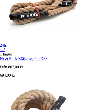
24h
+-3
1 färger
Fit & Rack
Klätterrep 6m D38
Från
807,00 kr
694,00 kr