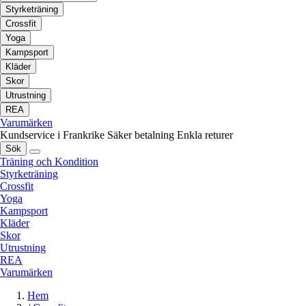
Styrketräning
Crossfit
Yoga
Kampsport
Kläder
Skor
Utrustning
REA
Varumärken
Kundservice i Frankrike
Säker betalning
Enkla returer
Sök
Träning och Kondition
Styrketräning
Crossfit
Yoga
Kampsport
Kläder
Skor
Utrustning
REA
Varumärken
Hem