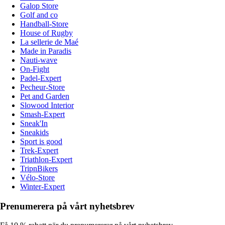
Galop Store
Golf and co
Handball-Store
House of Rugby
La sellerie de Maé
Made in Paradis
Nauti-wave
On-Fight
Padel-Expert
Pecheur-Store
Pet and Garden
Slowood Interior
Smash-Expert
Sneak'In
Sneakids
Sport is good
Trek-Expert
Triathlon-Expert
TripnBikers
Vélo-Store
Winter-Expert
Prenumerera på vårt nyhetsbrev