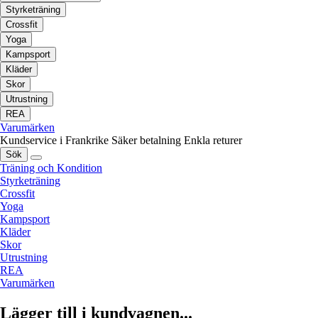
Styrketräning
Crossfit
Yoga
Kampsport
Kläder
Skor
Utrustning
REA
Varumärken
Kundservice i Frankrike
Säker betalning
Enkla returer
Sök
Träning och Kondition
Styrketräning
Crossfit
Yoga
Kampsport
Kläder
Skor
Utrustning
REA
Varumärken
Lägger till i kundvagnen...