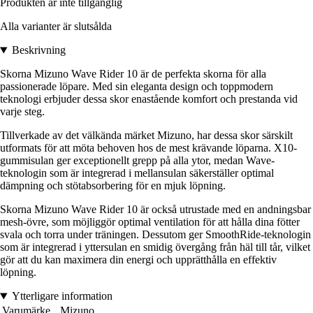
Produkten är inte tillgänglig
Alla varianter är slutsålda
Beskrivning
Skorna Mizuno Wave Rider 10 är de perfekta skorna för alla
passionerade löpare. Med sin eleganta design och toppmodern
teknologi erbjuder dessa skor enastående komfort och prestanda vid
varje steg.
Tillverkade av det välkända märket Mizuno, har dessa skor särskilt
utformats för att möta behoven hos de mest krävande löparna. X10-
gummisulan ger exceptionellt grepp på alla ytor, medan Wave-
teknologin som är integrerad i mellansulan säkerställer optimal
dämpning och stötabsorbering för en mjuk löpning.
Skorna Mizuno Wave Rider 10 är också utrustade med en andningsbar
mesh-övre, som möjliggör optimal ventilation för att hålla dina fötter
svala och torra under träningen. Dessutom ger SmoothRide-teknologin
som är integrerad i yttersulan en smidig övergång från häl till tår, vilket
gör att du kan maximera din energi och upprätthålla en effektiv
löpning.
Ytterligare information
Varumärke
Mizuno