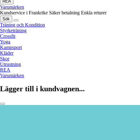
REA
Varumärken
Kundservice i Frankrike
Säker betalning
Enkla returer
Sök
Träning och Kondition
Styrketräning
Crossfit
Yoga
Kampsport
Kläder
Skor
Utrustning
REA
Varumärken
Lägger till i kundvagnen...