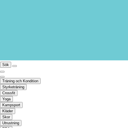
Sök
Träning och Kondition
Styrketräning
Crossfit
Yoga
Kampsport
Kläder
Skor
Utrustning