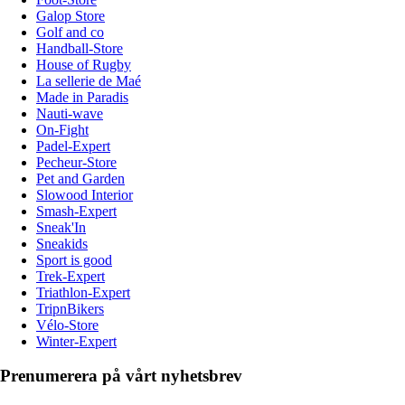
Galop Store
Golf and co
Handball-Store
House of Rugby
La sellerie de Maé
Made in Paradis
Nauti-wave
On-Fight
Padel-Expert
Pecheur-Store
Pet and Garden
Slowood Interior
Smash-Expert
Sneak'In
Sneakids
Sport is good
Trek-Expert
Triathlon-Expert
TripnBikers
Vélo-Store
Winter-Expert
Prenumerera på vårt nyhetsbrev