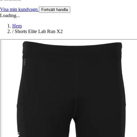
Visa min kundvagn
Fortsätt handla
Loading...
Hem
/
Shorts Elite Lab Run X2