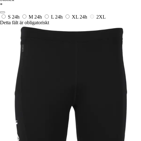
*
S
24h
M
24h
L
24h
XL
24h
2XL
Detta fält är obligatoriskt