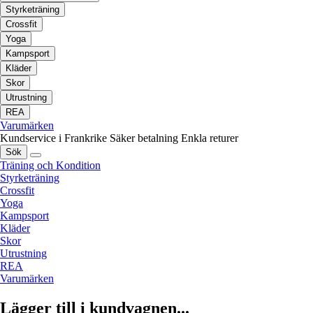
Styrketräning
Crossfit
Yoga
Kampsport
Kläder
Skor
Utrustning
REA
Varumärken
Kundservice i Frankrike
Säker betalning
Enkla returer
Sök
Träning och Kondition
Styrketräning
Crossfit
Yoga
Kampsport
Kläder
Skor
Utrustning
REA
Varumärken
Lägger till i kundvagnen...