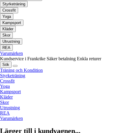
Styrketräning
Crossfit
Yoga
Kampsport
Kläder
Skor
Utrustning
REA
Varumärken
Kundservice i Frankrike
Säker betalning
Enkla returer
Sök
Träning och Kondition
Styrketräning
Crossfit
Yoga
Kampsport
Kläder
Skor
Utrustning
REA
Varumärken
Lägger till i kundvagnen...