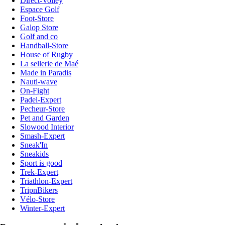
Direct-Volley
Espace Golf
Foot-Store
Galop Store
Golf and co
Handball-Store
House of Rugby
La sellerie de Maé
Made in Paradis
Nauti-wave
On-Fight
Padel-Expert
Pecheur-Store
Pet and Garden
Slowood Interior
Smash-Expert
Sneak'In
Sneakids
Sport is good
Trek-Expert
Triathlon-Expert
TripnBikers
Vélo-Store
Winter-Expert