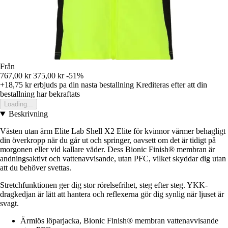
Från
767,00 kr
375,00 kr
-51%
+18,75 kr
erbjuds pa din nasta bestallning
Krediteras efter att din
bestallning har bekraftats
Loading...
Beskrivning
Västen utan ärm Elite Lab Shell X2 Elite för kvinnor värmer behagligt
din överkropp när du går ut och springer, oavsett om det är tidigt på
morgonen eller vid kallare väder. Dess Bionic Finish® membran är
andningsaktivt och vattenavvisande, utan PFC, vilket skyddar dig utan
att du behöver svettas.
Stretchfunktionen ger dig stor rörelsefrihet, steg efter steg. YKK-
dragkedjan är lätt att hantera och reflexerna gör dig synlig när ljuset är
svagt.
Ärmlös löparjacka, Bionic Finish® membran vattenavvisande