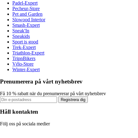
Padel-Expert
Pecheur-Store
Pet and Garden
Slowood Interior
Smash-Expert
Sneak'In
Sneakids
Sport is good
Trek-Expert
Triathlon-Expert
TripnBikers
Vélo-Store
Winter-Expert
Prenumerera på vårt nyhetsbrev
Få 10 % rabatt när du prenumererar på vårt nyhetsbrev
Registrera dig
Håll kontakten
Följ oss på sociala medier