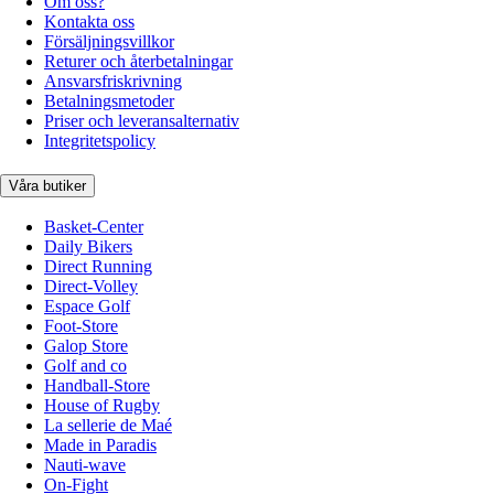
Om oss?
Kontakta oss
Försäljningsvillkor
Returer och återbetalningar
Ansvarsfriskrivning
Betalningsmetoder
Priser och leveransalternativ
Integritetspolicy
Våra butiker
Basket-Center
Daily Bikers
Direct Running
Direct-Volley
Espace Golf
Foot-Store
Galop Store
Golf and co
Handball-Store
House of Rugby
La sellerie de Maé
Made in Paradis
Nauti-wave
On-Fight