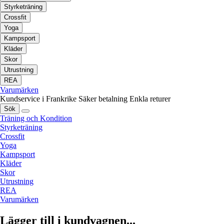
Styrketräning
Crossfit
Yoga
Kampsport
Kläder
Skor
Utrustning
REA
Varumärken
Kundservice i Frankrike
Säker betalning
Enkla returer
Sök
Träning och Kondition
Styrketräning
Crossfit
Yoga
Kampsport
Kläder
Skor
Utrustning
REA
Varumärken
Lägger till i kundvagnen...