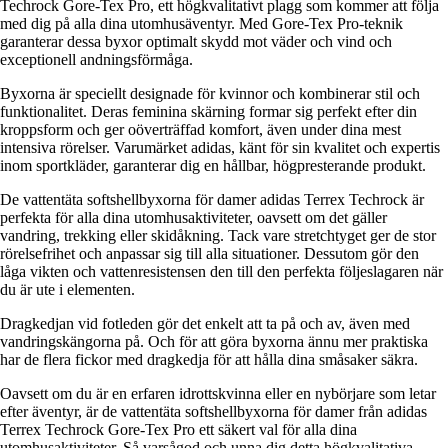
Techrock Gore-Tex Pro, ett högkvalitativt plagg som kommer att följa
med dig på alla dina utomhusäventyr. Med Gore-Tex Pro-teknik
garanterar dessa byxor optimalt skydd mot väder och vind och
exceptionell andningsförmåga.
Byxorna är speciellt designade för kvinnor och kombinerar stil och
funktionalitet. Deras feminina skärning formar sig perfekt efter din
kroppsform och ger oöverträffad komfort, även under dina mest
intensiva rörelser. Varumärket adidas, känt för sin kvalitet och expertis
inom sportkläder, garanterar dig en hållbar, högpresterande produkt.
De vattentäta softshellbyxorna för damer adidas Terrex Techrock är
perfekta för alla dina utomhusaktiviteter, oavsett om det gäller
vandring, trekking eller skidåkning. Tack vare stretchtyget ger de stor
rörelsefrihet och anpassar sig till alla situationer. Dessutom gör den
låga vikten och vattenresistensen den till den perfekta följeslagaren när
du är ute i elementen.
Dragkedjan vid fotleden gör det enkelt att ta på och av, även med
vandringskängorna på. Och för att göra byxorna ännu mer praktiska
har de flera fickor med dragkedja för att hålla dina småsaker säkra.
Oavsett om du är en erfaren idrottskvinna eller en nybörjare som letar
efter äventyr, är de vattentäta softshellbyxorna för damer från adidas
Terrex Techrock Gore-Tex Pro ett säkert val för alla dina
utomhusaktiviteter. Så varsågod och unna dig detta högkvalitativa