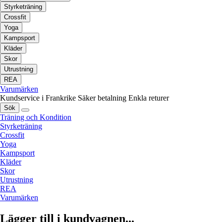
Styrketräning
Crossfit
Yoga
Kampsport
Kläder
Skor
Utrustning
REA
Varumärken
Kundservice i Frankrike
Säker betalning
Enkla returer
Sök
Träning och Kondition
Styrketräning
Crossfit
Yoga
Kampsport
Kläder
Skor
Utrustning
REA
Varumärken
Lägger till i kundvagnen...