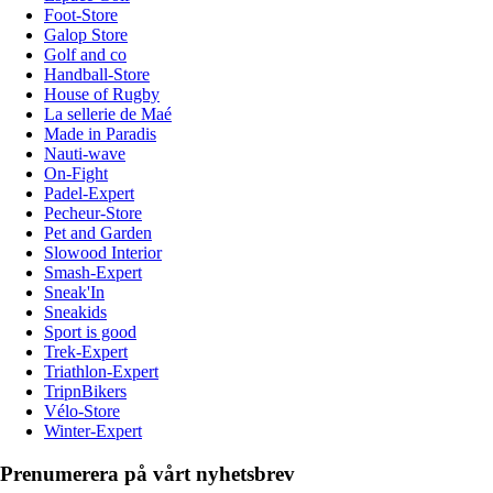
Foot-Store
Galop Store
Golf and co
Handball-Store
House of Rugby
La sellerie de Maé
Made in Paradis
Nauti-wave
On-Fight
Padel-Expert
Pecheur-Store
Pet and Garden
Slowood Interior
Smash-Expert
Sneak'In
Sneakids
Sport is good
Trek-Expert
Triathlon-Expert
TripnBikers
Vélo-Store
Winter-Expert
Prenumerera på vårt nyhetsbrev