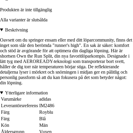
Produkten är inte tillgänglig
Alla varianter är slutsålda
Beskrivning
Oavsett om du springer ensam eller med ditt löparcommunity, finns det
inget som slår den berömda "runner's high". En sak är säker: komfort
och stöd är avgörande för att optimera din dagliga löpning. Här är
shortsen Own the Run Split, din nya favoritlöparkompis. Designade i
lätt tyg med AEROREADY-teknologi som transporterar bort svett,
håller de dig torr när temperaturen börjar stiga. De reflekterande
detaljerna lyser i mörkret och snörningen i midjan ger en pålitlig och
personlig passform så att du kan fokusera på det som betyder något:
din löpning.
Ytterligare information
Varumärke
adidas
Leverantörsreferens
IM2486
Färg
Royblu
Färg
Blå
Kön
Män
Åldersgrupp
Vuxen