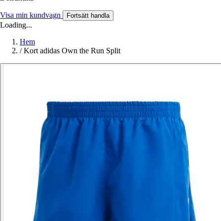
Visa min kundvagn
Fortsätt handla
Loading...
Hem
/
Kort adidas Own the Run Split