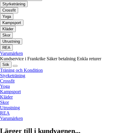
Styrketräning
Crossfit
Yoga
Kampsport
Kläder
Skor
Utrustning
REA
Varumärken
Kundservice i Frankrike
Säker betalning
Enkla returer
Sök
Träning och Kondition
Styrketräning
Crossfit
Yoga
Kampsport
Kläder
Skor
Utrustning
REA
Varumärken
Lägger till i kundvagnen...