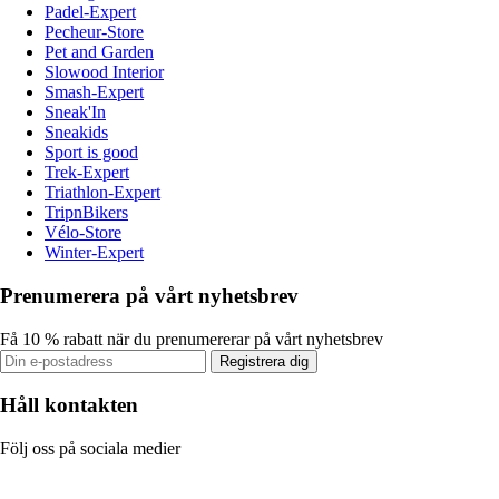
Padel-Expert
Pecheur-Store
Pet and Garden
Slowood Interior
Smash-Expert
Sneak'In
Sneakids
Sport is good
Trek-Expert
Triathlon-Expert
TripnBikers
Vélo-Store
Winter-Expert
Prenumerera på vårt nyhetsbrev
Få 10 % rabatt när du prenumererar på vårt nyhetsbrev
Registrera dig
Håll kontakten
Följ oss på sociala medier