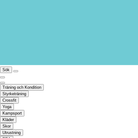
Sök
Träning och Kondition
Styrketräning
Crossfit
Yoga
Kampsport
Kläder
Skor
Utrustning