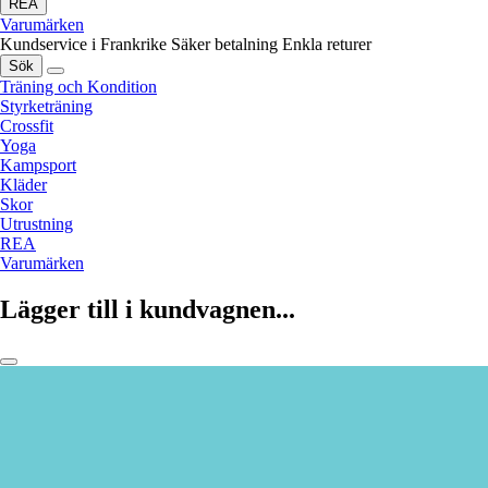
REA
Varumärken
Kundservice i Frankrike
Säker betalning
Enkla returer
Sök
Träning och Kondition
Styrketräning
Crossfit
Yoga
Kampsport
Kläder
Skor
Utrustning
REA
Varumärken
Lägger till i kundvagnen...