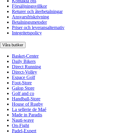
Kontakta oss
Försäljningsvillkor
Returer och återbetalningar
Ansvarsfriskrivning
Betalningsmetoder
Priser och leveransalternativ
Integritetspolicy
Våra butiker
Basket-Center
Daily Bikers
Direct Running
Direct-Volley
Espace Golf
Foot-Store
Galop Store
Golf and co
Handball-Store
House of Rugby
La sellerie de Maé
Made in Paradis
Nauti-wave
On-Fight
Padel-Expert