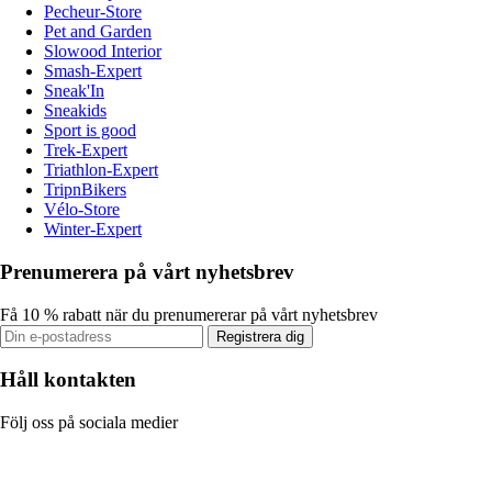
Pecheur-Store
Pet and Garden
Slowood Interior
Smash-Expert
Sneak'In
Sneakids
Sport is good
Trek-Expert
Triathlon-Expert
TripnBikers
Vélo-Store
Winter-Expert
Prenumerera på vårt nyhetsbrev
Få 10 % rabatt när du prenumererar på vårt nyhetsbrev
Registrera dig
Håll kontakten
Följ oss på sociala medier