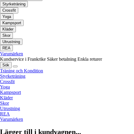
Styrketräning
Crossfit
Yoga
Kampsport
Kläder
Skor
Utrustning
REA
Varumärken
Kundservice i Frankrike
Säker betalning
Enkla returer
Sök
Träning och Kondition
Styrketräning
Crossfit
Yoga
Kampsport
Kläder
Skor
Utrustning
REA
Varumärken
Lägger till i kundvagnen...