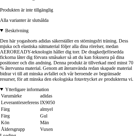
Produkten är inte tillgänglig
Alla varianter är slutsålda
Beskrivning
Den här yogashorts adidas säkerställer en störningsfri träning. Dess
mjuka och elastiska nätmaterial följer alla dina rörelser, medan
AEROREADY-teknologin håller dig torr. De dragkedjeförsedda
fickorna låter dig förvara småsaker så att du kan fokusera på dina
positioner och din andning. Denna produkt är tillverkad med minst 70
% återvunna material. Genom att återanvända redan skapade material
bidrar vi till att minska avfallet och vår beroende av begränsade
resurser, för att minska den ekologiska fotavtrycket av produkterna vi.
Ytterligare information
Varumärke
adidas
Leverantörsreferens
IX9050
Färg
almyel
Färg
Gul
Kön
Män
Åldersgrupp
Vuxen
Loading...