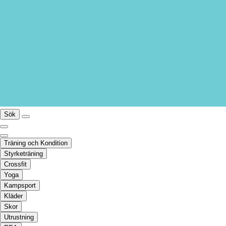
Sök
Träning och Kondition
Styrketräning
Crossfit
Yoga
Kampsport
Kläder
Skor
Utrustning