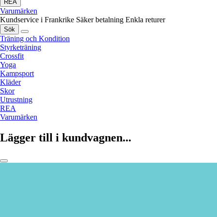
REA
Varumärken
Kundservice i Frankrike
Säker betalning
Enkla returer
Sök
Träning och Kondition
Styrketräning
Crossfit
Yoga
Kampsport
Kläder
Skor
Utrustning
REA
Varumärken
Lägger till i kundvagnen...