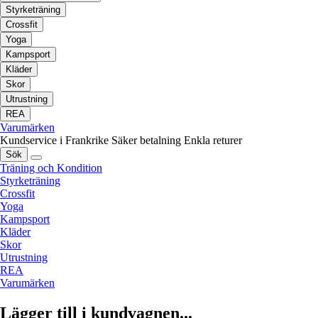
Styrketräning
Crossfit
Yoga
Kampsport
Kläder
Skor
Utrustning
REA
Varumärken
Kundservice i Frankrike
Säker betalning
Enkla returer
Sök
Träning och Kondition
Styrketräning
Crossfit
Yoga
Kampsport
Kläder
Skor
Utrustning
REA
Varumärken
Lägger till i kundvagnen...