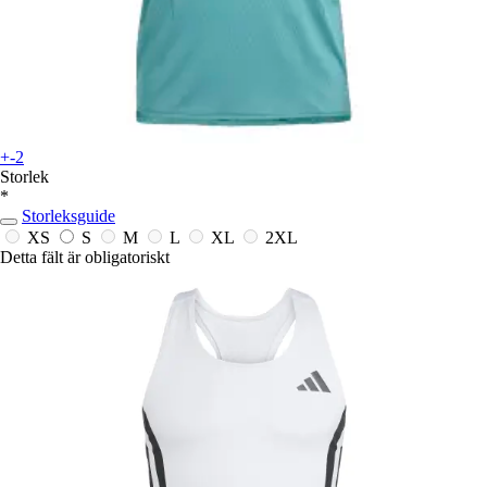
+-2
Storlek
*
Storleksguide
XS
S
M
L
XL
2XL
Detta fält är obligatoriskt