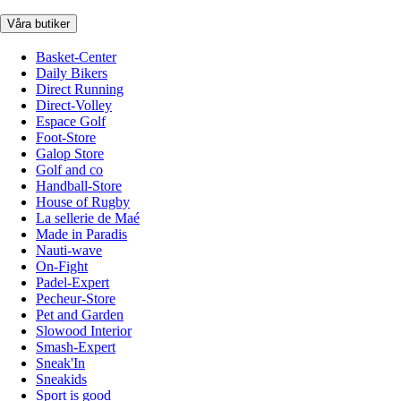
Våra butiker
Basket-Center
Daily Bikers
Direct Running
Direct-Volley
Espace Golf
Foot-Store
Galop Store
Golf and co
Handball-Store
House of Rugby
La sellerie de Maé
Made in Paradis
Nauti-wave
On-Fight
Padel-Expert
Pecheur-Store
Pet and Garden
Slowood Interior
Smash-Expert
Sneak'In
Sneakids
Sport is good