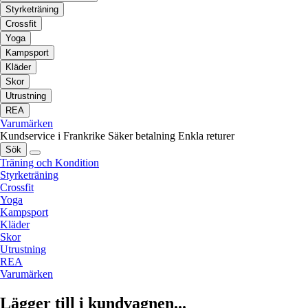
Styrketräning
Crossfit
Yoga
Kampsport
Kläder
Skor
Utrustning
REA
Varumärken
Kundservice i Frankrike
Säker betalning
Enkla returer
Sök
Träning och Kondition
Styrketräning
Crossfit
Yoga
Kampsport
Kläder
Skor
Utrustning
REA
Varumärken
Lägger till i kundvagnen...