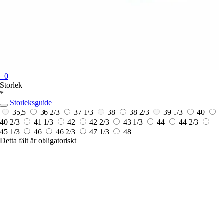
+0
Storlek
*
Storleksguide
35,5
36 2/3
37 1/3
38
38 2/3
39 1/3
40
40 2/3
41 1/3
42
42 2/3
43 1/3
44
44 2/3
45 1/3
46
46 2/3
47 1/3
48
Detta fält är obligatoriskt