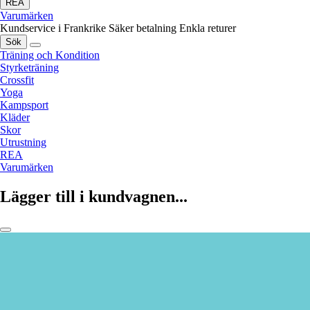
REA
Varumärken
Kundservice i Frankrike
Säker betalning
Enkla returer
Sök
Träning och Kondition
Styrketräning
Crossfit
Yoga
Kampsport
Kläder
Skor
Utrustning
REA
Varumärken
Lägger till i kundvagnen...