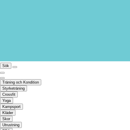
Sök
Träning och Kondition
Styrketräning
Crossfit
Yoga
Kampsport
Kläder
Skor
Utrustning