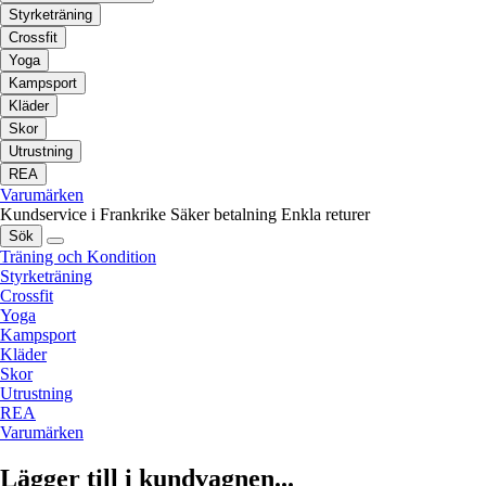
Styrketräning
Crossfit
Yoga
Kampsport
Kläder
Skor
Utrustning
REA
Varumärken
Kundservice i Frankrike
Säker betalning
Enkla returer
Sök
Träning och Kondition
Styrketräning
Crossfit
Yoga
Kampsport
Kläder
Skor
Utrustning
REA
Varumärken
Lägger till i kundvagnen...