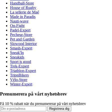
Handball-Store
House of Rugby
La sellerie de Maé
Made in Paradis
Nauti-wave
On-Fight
Padel-Expert
Pecheur-Store
Pet and Garden
Slowood Interior
Smash-Expert
Sneak'In
Sneakids
Sport is good
Trek-Expert
Triathlon-Expert
TripnBikers
Vélo-Store
Winter-Expert
Prenumerera på vårt nyhetsbrev
Få 10 % rabatt när du prenumererar på vårt nyhetsbrev
Registrera dig