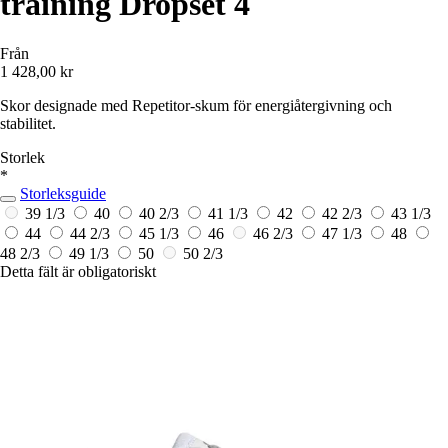
training Dropset 4
Från
1 428,00 kr
Skor designade med Repetitor-skum för energiåtergivning och
stabilitet.
Storlek
*
Storleksguide
39 1/3
40
40 2/3
41 1/3
42
42 2/3
43 1/3
44
44 2/3
45 1/3
46
46 2/3
47 1/3
48
48 2/3
49 1/3
50
50 2/3
Detta fält är obligatoriskt