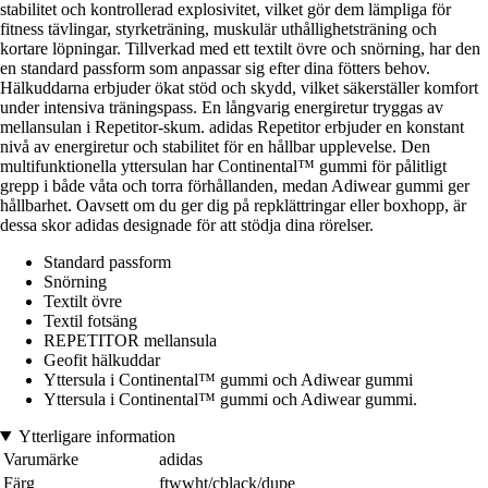
stabilitet och kontrollerad explosivitet, vilket gör dem lämpliga för
fitness tävlingar, styrketräning, muskulär uthållighetsträning och
kortare löpningar. Tillverkad med ett textilt övre och snörning, har den
en standard passform som anpassar sig efter dina fötters behov.
Hälkuddarna erbjuder ökat stöd och skydd, vilket säkerställer komfort
under intensiva träningspass. En långvarig energiretur tryggas av
mellansulan i Repetitor-skum. adidas Repetitor erbjuder en konstant
nivå av energiretur och stabilitet för en hållbar upplevelse. Den
multifunktionella yttersulan har Continental™ gummi för pålitligt
grepp i både våta och torra förhållanden, medan Adiwear gummi ger
hållbarhet. Oavsett om du ger dig på repklättringar eller boxhopp, är
dessa skor adidas designade för att stödja dina rörelser.
Standard passform
Snörning
Textilt övre
Textil fotsäng
REPETITOR mellansula
Geofit hälkuddar
Yttersula i Continental™ gummi och Adiwear gummi
Yttersula i Continental™ gummi och Adiwear gummi.
Ytterligare information
Varumärke
adidas
Färg
ftwwht/cblack/dupe