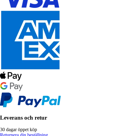
Leverans och retur
30 dagar öppet köp
Returnera din beställning