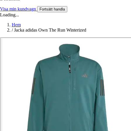
Visa min kundvagn
Fortsätt handla
Loading...
Hem
/
Jacka adidas Own The Run Winterized