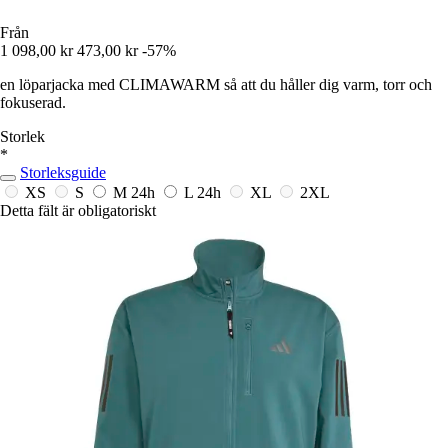
Från
1 098,00 kr
473,00 kr
-57%
en löparjacka med CLIMAWARM så att du håller dig varm, torr och
fokuserad.
Storlek
*
Storleksguide
XS
S
M
24h
L
24h
XL
2XL
Detta fält är obligatoriskt