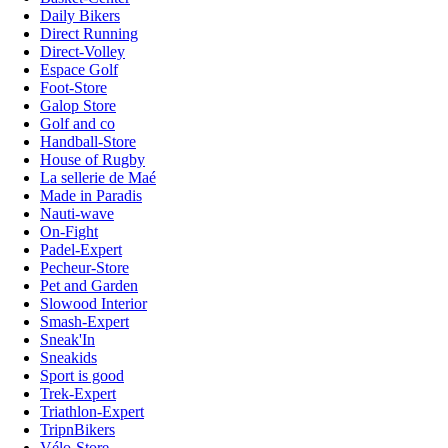
Daily Bikers
Direct Running
Direct-Volley
Espace Golf
Foot-Store
Galop Store
Golf and co
Handball-Store
House of Rugby
La sellerie de Maé
Made in Paradis
Nauti-wave
On-Fight
Padel-Expert
Pecheur-Store
Pet and Garden
Slowood Interior
Smash-Expert
Sneak'In
Sneakids
Sport is good
Trek-Expert
Triathlon-Expert
TripnBikers
Vélo-Store