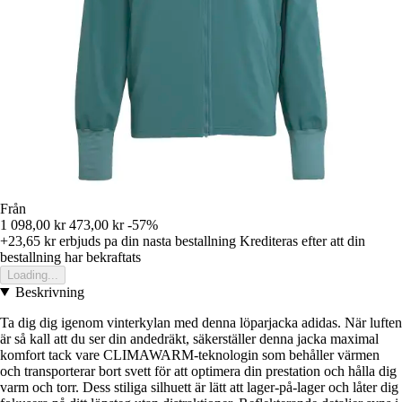
Från
1 098,00 kr
473,00 kr
-57%
+23,65 kr
erbjuds pa din nasta bestallning
Krediteras efter att din
bestallning har bekraftats
Loading...
Beskrivning
Ta dig dig igenom vinterkylan med denna löparjacka adidas. När luften
är så kall att du ser din andedräkt, säkerställer denna jacka maximal
komfort tack vare CLIMAWARM-teknologin som behåller värmen
och transporterar bort svett för att optimera din prestation och hålla dig
varm och torr. Dess stiliga silhuett är lätt att lager-på-lager och låter dig