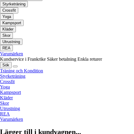
Styrketräning
Crossfit
Yoga
Kampsport
Kläder
Skor
Utrustning
REA
Varumärken
Kundservice i Frankrike
Säker betalning
Enkla returer
Sök
Träning och Kondition
Styrketräning
Crossfit
Yoga
Kampsport
Kläder
Skor
Utrustning
REA
Varumärken
Lägger till i kundvagnen...