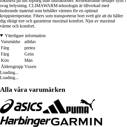
fokusera på ditt löpsteg utan distraktioner. Reflekterande detaljer syns i
svag belysning. CLIMAWARM-teknologin är tillverkad med
isolerande material som behåller värmen för en optimal
kroppstemperatur. Fibers som transporterar bort svett gör att du håller
dig riktigt torr och garanterar maximal komfort. Njut av maximal
värme och komfort.
Ytterligare information
Varumärke
adidas
Färg
pretea
Färg
Grön
Kön
Män
Åldersgrupp
Vuxen
Loading...
Loading...
Alla våra varumärken