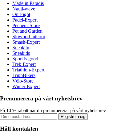
Made in Paradis
Nauti-wave
On-Fight
Padel-Expert
Pecheur-Store
Pet and Garden
Slowood Interior
Smash-Expert
Sneak'In
Sneakids
Sport is good
Trek-Expert
Triathlon-Expert
TripnBikers
Vélo-Store
Winter-Expert
Prenumerera på vårt nyhetsbrev
Få 10 % rabatt när du prenumererar på vårt nyhetsbrev
Registrera dig
Håll kontakten