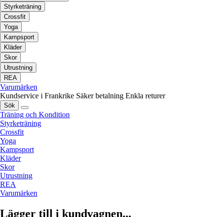
Styrketräning
Crossfit
Yoga
Kampsport
Kläder
Skor
Utrustning
REA
Varumärken
Kundservice i Frankrike
Säker betalning
Enkla returer
Sök
Träning och Kondition
Styrketräning
Crossfit
Yoga
Kampsport
Kläder
Skor
Utrustning
REA
Varumärken
Lägger till i kundvagnen...