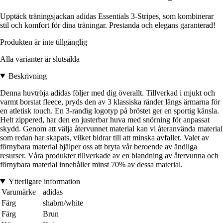
Upptäck träningsjackan adidas Essentials 3-Stripes, som kombinerar
stil och komfort för dina träningar. Prestanda och elegans garanterad!
Produkten är inte tillgänglig
Alla varianter är slutsålda
Beskrivning
Denna huvtröja adidas följer med dig överallt. Tillverkad i mjukt och
varmt borstat fleece, pryds den av 3 klassiska ränder längs ärmarna för
en atletisk touch. En 3-randig logotyp på bröstet ger en sportig känsla.
Helt zippered, har den en justerbar huva med snörning för anpassat
skydd. Genom att välja återvunnet material kan vi återanvända material
som redan har skapats, vilket bidrar till att minska avfallet. Valet av
förnybara material hjälper oss att bryta vår beroende av ändliga
resurser. Våra produkter tillverkade av en blandning av återvunna och
förnybara material innehåller minst 70% av dessa material.
Ytterligare information
Varumärke
adidas
Färg
shabrn/white
Färg
Brun