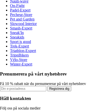
Nauti-wave
On-Fight
Padel-Expert
Pecheur-Store
Pet and Garden
Slowood Interior
Smash-Expert
Sneak'In
Sneakids
Sport is good
Trek-Expert
Triathlon-Expert
TripnBikers
Vélo-Store
Winter-Expert
Prenumerera på vårt nyhetsbrev
Få 10 % rabatt när du prenumererar på vårt nyhetsbrev
Registrera dig
Håll kontakten
Följ oss på sociala medier