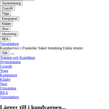
Styrketräning
Crossfit
Yoga
Kampsport
Kläder
Skor
Utrustning
REA
Varumärken
Kundservice i Frankrike
Säker betalning
Enkla returer
Sök
Träning och Kondition
Styrketräning
Crossfit
Yoga
Kampsport
Kläder
Skor
Utrustning
REA
Varumärken
Lägger till i kundvagnen...