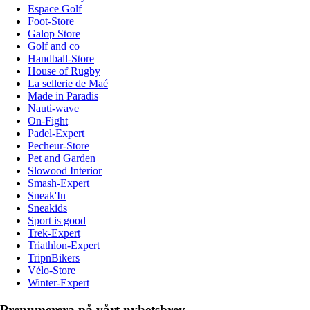
Espace Golf
Foot-Store
Galop Store
Golf and co
Handball-Store
House of Rugby
La sellerie de Maé
Made in Paradis
Nauti-wave
On-Fight
Padel-Expert
Pecheur-Store
Pet and Garden
Slowood Interior
Smash-Expert
Sneak'In
Sneakids
Sport is good
Trek-Expert
Triathlon-Expert
TripnBikers
Vélo-Store
Winter-Expert
Prenumerera på vårt nyhetsbrev