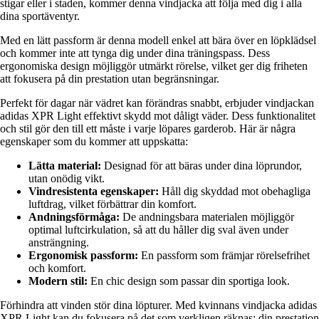
stigar eller i staden, kommer denna vindjacka att följa med dig i alla
dina sportäventyr.
Med en lätt passform är denna modell enkel att bära över en löpklädsel
och kommer inte att tynga dig under dina träningspass. Dess
ergonomiska design möjliggör utmärkt rörelse, vilket ger dig friheten
att fokusera på din prestation utan begränsningar.
Perfekt för dagar när vädret kan förändras snabbt, erbjuder vindjackan
adidas XPR Light effektivt skydd mot dåligt väder. Dess funktionalitet
och stil gör den till ett måste i varje löpares garderob. Här är några
egenskaper som du kommer att uppskatta:
Lätta material:
Designad för att bäras under dina löprundor,
utan onödig vikt.
Vindresistenta egenskaper:
Håll dig skyddad mot obehagliga
luftdrag, vilket förbättrar din komfort.
Andningsförmåga:
De andningsbara materialen möjliggör
optimal luftcirkulation, så att du håller dig sval även under
ansträngning.
Ergonomisk passform:
En passform som främjar rörelsefrihet
och komfort.
Modern stil:
En chic design som passar din sportiga look.
Förhindra att vinden stör dina löpturer. Med kvinnans vindjacka adidas
XPR Light kan du fokusera på det som verkligen räknas: din prestation