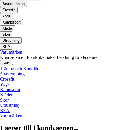
Styrketräning
Crossfit
Yoga
Kampsport
Kläder
Skor
Utrustning
REA
Varumärken
Kundservice i Frankrike
Säker betalning
Enkla returer
Sök
Träning och Kondition
Styrketräning
Crossfit
Yoga
Kampsport
Kläder
Skor
Utrustning
REA
Varumärken
Lägger till i kundvagnen...