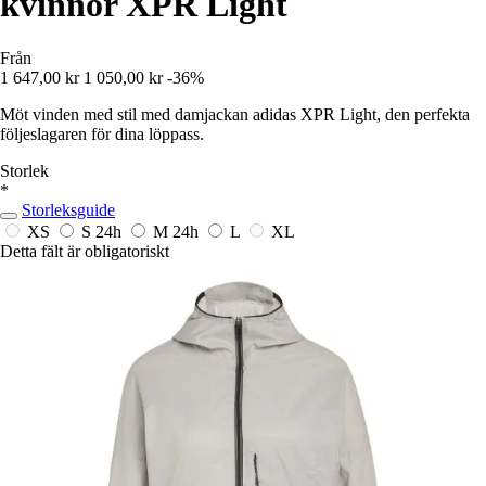
kvinnor XPR Light
Från
1 647,00 kr
1 050,00 kr
-36%
Möt vinden med stil med damjackan adidas XPR Light, den perfekta
följeslagaren för dina löppass.
Storlek
*
Storleksguide
XS
S
24h
M
24h
L
XL
Detta fält är obligatoriskt