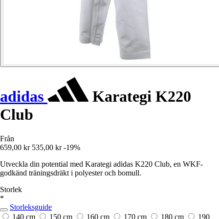
adidas
Karategi K220
Club
Från
659,00 kr
535,00 kr
-19%
Utveckla din potential med Karategi adidas K220 Club, en WKF-
godkänd träningsdräkt i polyester och bomull.
Storlek
*
Storleksguide
140 cm
150 cm
160 cm
170 cm
180 cm
190