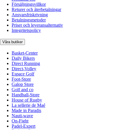
Försäljningsvillkor
Returer och återbetalningar
Ansvarsfriskrivning
Betalningsmetoder
Priser och leveransalternativ
Integritetspolicy
Våra butiker
Basket-Center
Daily Bikers
Direct Running
Direct-Volley
Espace Golf
Foot-Store
Galop Store
Golf and co
Handball-Store
House of Rugby
La sellerie de Maé
Made in Paradis
Nauti-wave
On-Fight
Padel-Expert