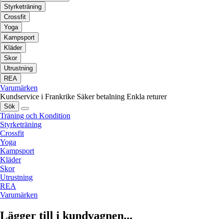
Styrketräning
Crossfit
Yoga
Kampsport
Kläder
Skor
Utrustning
REA
Varumärken
Kundservice i Frankrike
Säker betalning
Enkla returer
Sök
Träning och Kondition
Styrketräning
Crossfit
Yoga
Kampsport
Kläder
Skor
Utrustning
REA
Varumärken
Lägger till i kundvagnen...