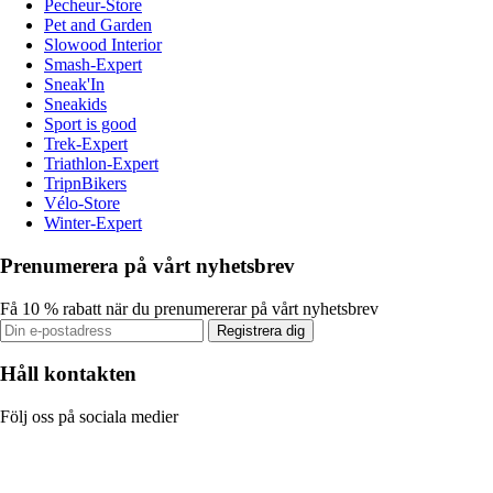
Pecheur-Store
Pet and Garden
Slowood Interior
Smash-Expert
Sneak'In
Sneakids
Sport is good
Trek-Expert
Triathlon-Expert
TripnBikers
Vélo-Store
Winter-Expert
Prenumerera på vårt nyhetsbrev
Få 10 % rabatt när du prenumererar på vårt nyhetsbrev
Registrera dig
Håll kontakten
Följ oss på sociala medier