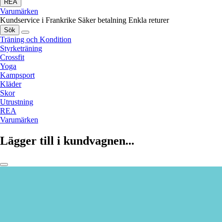
REA
Varumärken
Kundservice i Frankrike
Säker betalning
Enkla returer
Sök
Träning och Kondition
Styrketräning
Crossfit
Yoga
Kampsport
Kläder
Skor
Utrustning
REA
Varumärken
Lägger till i kundvagnen...