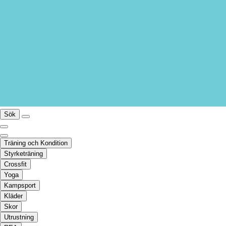
Sök
Träning och Kondition
Styrketräning
Crossfit
Yoga
Kampsport
Kläder
Skor
Utrustning