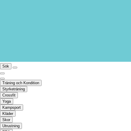
Sök
Träning och Kondition
Styrketräning
Crossfit
Yoga
Kampsport
Kläder
Skor
Utrustning