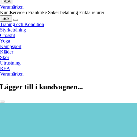
REA
Varumärken
Kundservice i Frankrike
Säker betalning
Enkla returer
Sök
Träning och Kondition
Styrketräning
Crossfit
Yoga
Kampsport
Kläder
Skor
Utrustning
REA
Varumärken
Lägger till i kundvagnen...