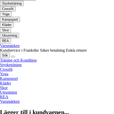
Styrketräning
Crossfit
Yoga
Kampsport
Kläder
Skor
Utrustning
REA
Varumärken
Kundservice i Frankrike
Säker betalning
Enkla returer
Sök
Träning och Kondition
Styrketräning
Crossfit
Yoga
Kampsport
Kläder
Skor
Utrustning
REA
Varumärken
Lägger till i kundvagnen...