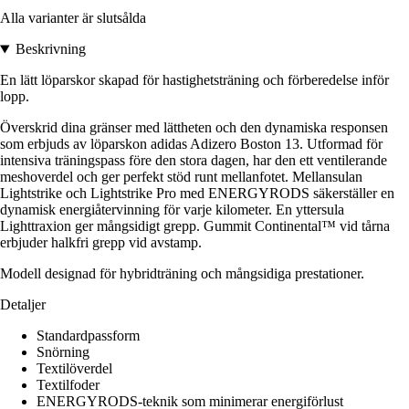
Alla varianter är slutsålda
Beskrivning
En lätt löparskor skapad för hastighetsträning och förberedelse inför
lopp.
Överskrid dina gränser med lättheten och den dynamiska responsen
som erbjuds av löparskon adidas Adizero Boston 13. Utformad för
intensiva träningspass före den stora dagen, har den ett ventilerande
meshoverdel och ger perfekt stöd runt mellanfotet. Mellansulan
Lightstrike och Lightstrike Pro med ENERGYRODS säkerställer en
dynamisk energiåtervinning för varje kilometer. En yttersula
Lighttraxion ger mångsidigt grepp. Gummit Continental™ vid tårna
erbjuder halkfri grepp vid avstamp.
Modell designad för hybridträning och mångsidiga prestationer.
Detaljer
Standardpassform
Snörning
Textilöverdel
Textilfoder
ENERGYRODS-teknik som minimerar energiförlust