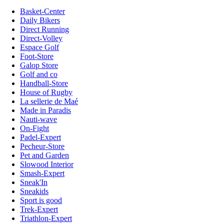
Basket-Center
Daily Bikers
Direct Running
Direct-Volley
Espace Golf
Foot-Store
Galop Store
Golf and co
Handball-Store
House of Rugby
La sellerie de Maé
Made in Paradis
Nauti-wave
On-Fight
Padel-Expert
Pecheur-Store
Pet and Garden
Slowood Interior
Smash-Expert
Sneak'In
Sneakids
Sport is good
Trek-Expert
Triathlon-Expert