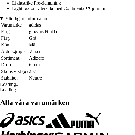
Lightstrike Pro-dämpning
Lighttraxion-yttersula med Continental™-gummi
Ytterligare information
Varumärke
adidas
Färg
grå/vinyl/turfla
Färg
Grå
Kön
Män
Åldersgrupp
Vuxen
Sortiment
Adizero
Drop
6 mm
Skons vikt (g)
257
Stabilitet
Neutre
Loading...
Loading...
Alla våra varumärken