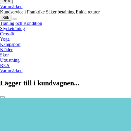
REA
Varumärken
Kundservice i Frankrike
Säker betalning
Enkla returer
Sök
Träning och Kondition
Styrketräning
Crossfit
Yoga
Kampsport
Kläder
Skor
Utrustning
REA
Varumärken
Lägger till i kundvagnen...