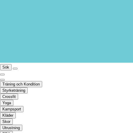
Sök
Träning och Kondition
Styrketräning
Crossfit
Yoga
Kampsport
Kläder
Skor
Utrustning