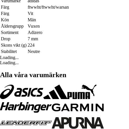
Varumärke
adidas
Färg
ftwwht/ftwwht/warsan
Färg
Vit
Kön
Män
Åldersgrupp
Vuxen
Sortiment
Adizero
Drop
7 mm
Skons vikt (g)
224
Stabilitet
Neutre
Loading...
Loading...
Alla våra varumärken