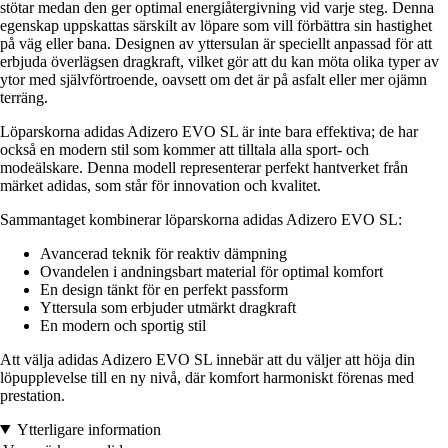
stötar medan den ger optimal energiåtergivning vid varje steg. Denna
egenskap uppskattas särskilt av löpare som vill förbättra sin hastighet
på väg eller bana. Designen av yttersulan är speciellt anpassad för att
erbjuda överlägsen dragkraft, vilket gör att du kan möta olika typer av
ytor med självförtroende, oavsett om det är på asfalt eller mer ojämn
terräng.
Löparskorna adidas Adizero EVO SL är inte bara effektiva; de har
också en modern stil som kommer att tilltala alla sport- och
modeälskare. Denna modell representerar perfekt hantverket från
märket adidas, som står för innovation och kvalitet.
Sammantaget kombinerar löparskorna adidas Adizero EVO SL:
Avancerad teknik för reaktiv dämpning
Ovandelen i andningsbart material för optimal komfort
En design tänkt för en perfekt passform
Yttersula som erbjuder utmärkt dragkraft
En modern och sportig stil
Att välja adidas Adizero EVO SL innebär att du väljer att höja din
löpupplevelse till en ny nivå, där komfort harmoniskt förenas med
prestation.
Ytterligare information