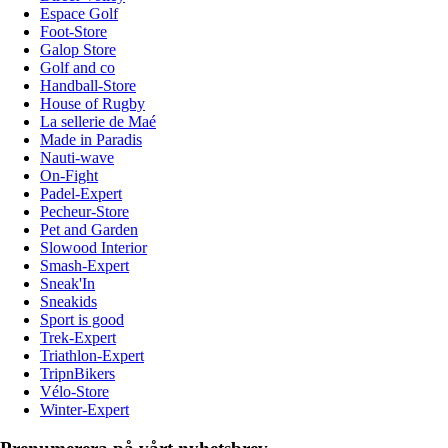
Espace Golf
Foot-Store
Galop Store
Golf and co
Handball-Store
House of Rugby
La sellerie de Maé
Made in Paradis
Nauti-wave
On-Fight
Padel-Expert
Pecheur-Store
Pet and Garden
Slowood Interior
Smash-Expert
Sneak'In
Sneakids
Sport is good
Trek-Expert
Triathlon-Expert
TripnBikers
Vélo-Store
Winter-Expert