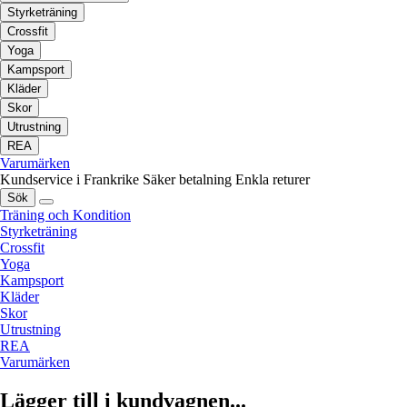
Styrketräning
Crossfit
Yoga
Kampsport
Kläder
Skor
Utrustning
REA
Varumärken
Kundservice i Frankrike
Säker betalning
Enkla returer
Sök
Träning och Kondition
Styrketräning
Crossfit
Yoga
Kampsport
Kläder
Skor
Utrustning
REA
Varumärken
Lägger till i kundvagnen...