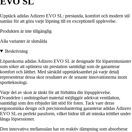
EVO SL
Upptäck adidas Adizero EVO SL: prestanda, komfort och modern stil
samlas för att göra varje löpning till en exceptionell upplevelse.
Produkten är inte tillgänglig
Alla varianter är slutsålda
Beskrivning
Löparskorna adidas Adizero EVO SL är designade för löparentusiaster
som söker att optimera sin prestation samtidigt som de garanterar
komfort och lätthet. Med särskild uppmärksamhet på varje detalj
representerar dessa skor resultatet av de senaste innovationerna inom
sportteknologi.
Varje del av skon är tänkt för att förbättra din löpupplevelse.
Ovandelen i andningsbart material möjliggör adekvat ventilation,
samtidigt som den erbjuder lätt stöd för foten. Tack vare deras
ergonomiska design och precisionshantering garanterar adidas Adizero
EVO SL en perfekt passform, vilket bidrar till att minska trötthet under
långa löpsessioner.
Den innovativa mellansulan har en reaktiv dämpning som absorberar