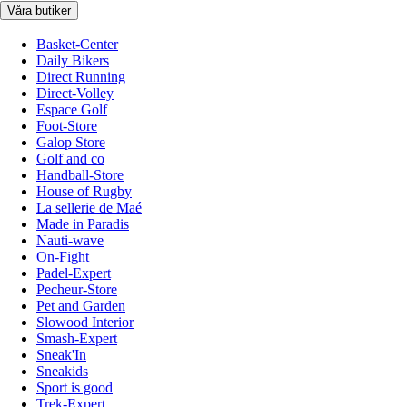
Våra butiker
Basket-Center
Daily Bikers
Direct Running
Direct-Volley
Espace Golf
Foot-Store
Galop Store
Golf and co
Handball-Store
House of Rugby
La sellerie de Maé
Made in Paradis
Nauti-wave
On-Fight
Padel-Expert
Pecheur-Store
Pet and Garden
Slowood Interior
Smash-Expert
Sneak'In
Sneakids
Sport is good
Trek-Expert