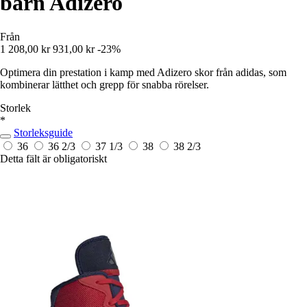
barn Adizero
Från
1 208,00 kr
931,00 kr
-23%
Optimera din prestation i kamp med Adizero skor från adidas, som
kombinerar lätthet och grepp för snabba rörelser.
Storlek
*
Storleksguide
36
36 2/3
37 1/3
38
38 2/3
Detta fält är obligatoriskt