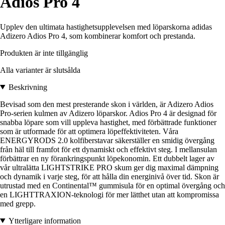
Adios Pro 4
Upplev den ultimata hastighetsupplevelsen med löparskorna adidas
Adizero Adios Pro 4, som kombinerar komfort och prestanda.
Produkten är inte tillgänglig
Alla varianter är slutsålda
Beskrivning
Bevisad som den mest presterande skon i världen, är Adizero Adios
Pro-serien kulmen av Adizero löparskor. Adios Pro 4 är designad för
snabba löpare som vill uppleva hastighet, med förbättrade funktioner
som är utformade för att optimera löpeffektiviteten. Våra
ENERGYRODS 2.0 kolfiberstavar säkerställer en smidig övergång
från häl till framfot för ett dynamiskt och effektivt steg. I mellansulan
förbättrar en ny förankringspunkt löpekonomin. Ett dubbelt lager av
vår ultralätta LIGHTSTRIKE PRO skum ger dig maximal dämpning
och dynamik i varje steg, för att hålla din energinivå över tid. Skon är
utrustad med en Continental™ gummisula för en optimal övergång och
en LIGHTTRAXION-teknologi för mer lätthet utan att kompromissa
med grepp.
Ytterligare information