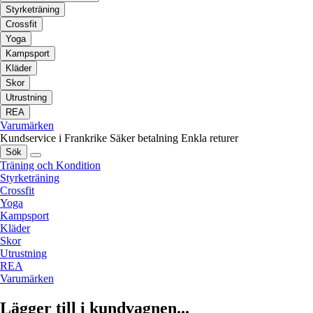
Styrketräning
Crossfit
Yoga
Kampsport
Kläder
Skor
Utrustning
REA
Varumärken
Kundservice i Frankrike
Säker betalning
Enkla returer
Sök
Träning och Kondition
Styrketräning
Crossfit
Yoga
Kampsport
Kläder
Skor
Utrustning
REA
Varumärken
Lägger till i kundvagnen...