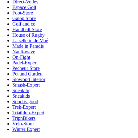
Direct-Volley
Espace Golf
Foot-Store
Galop Store
Golf and co
Handball-Store
House of Rugby
La sellerie de Maé
Made in Paradis
Nauti-wave
On-Fight
Padel-Expert
Pecheur-Store
Pet and Garden
Slowood Interior
Smash-Expert
Sneak'In
Sneakids
Sport is good
Trek-Expert
Triathlon-Expert
TripnBikers
Vélo-Store
Winter-Expert