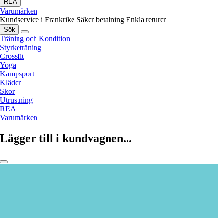
REA
Varumärken
Kundservice i Frankrike
Säker betalning
Enkla returer
Sök
Träning och Kondition
Styrketräning
Crossfit
Yoga
Kampsport
Kläder
Skor
Utrustning
REA
Varumärken
Lägger till i kundvagnen...