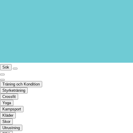
Sök
Träning och Kondition
Styrketräning
Crossfit
Yoga
Kampsport
Kläder
Skor
Utrustning