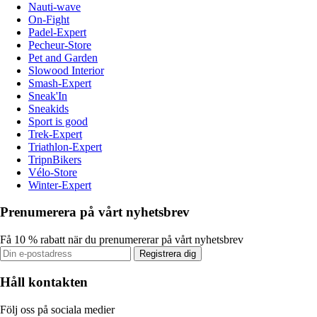
Nauti-wave
On-Fight
Padel-Expert
Pecheur-Store
Pet and Garden
Slowood Interior
Smash-Expert
Sneak'In
Sneakids
Sport is good
Trek-Expert
Triathlon-Expert
TripnBikers
Vélo-Store
Winter-Expert
Prenumerera på vårt nyhetsbrev
Få 10 % rabatt när du prenumererar på vårt nyhetsbrev
Registrera dig
Håll kontakten
Följ oss på sociala medier