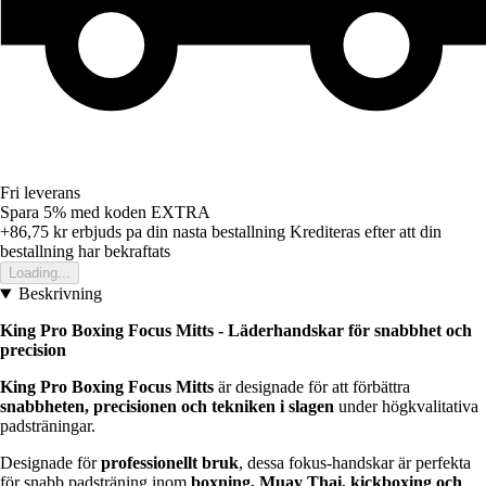
Fri leverans
Spara 5%
med koden
EXTRA
+86,75 kr
erbjuds pa din nasta bestallning
Krediteras efter att din
bestallning har bekraftats
Loading...
Beskrivning
King Pro Boxing Focus Mitts - Läderhandskar för snabbhet och
precision
King Pro Boxing Focus Mitts
är designade för att förbättra
snabbheten, precisionen och tekniken i slagen
under högkvalitativa
padsträningar.
Designade för
professionellt bruk
, dessa fokus-handskar är perfekta
för snabb padsträning inom
boxning, Muay Thai, kickboxing och