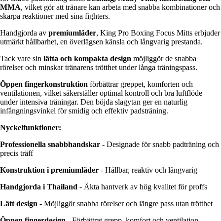
MMA
, vilket gör att tränare kan arbeta med snabba kombinationer och
skarpa reaktioner med sina fighters.
Handgjorda av
premiumläder
, King Pro Boxing Focus Mitts erbjuder
utmärkt hållbarhet, en överlägsen känsla och långvarig prestanda.
Tack vare sin
lätta och kompakta design
möjliggör de snabba
rörelser och minskar tränarens trötthet under långa träningspass.
Öppen fingerkonstruktion
förbättrar greppet, komforten och
ventilationen, vilket säkerställer optimal kontroll och bra luftflöde
under intensiva träningar. Den böjda slagytan ger en naturlig
infångningsvinkel för smidig och effektiv padsträning.
Nyckelfunktioner:
Professionella snabbhandskar
- Designade för snabb padträning och
precis träff
Konstruktion i premiumläder
- Hållbar, reaktiv och långvarig
Handgjorda i Thailand
- Äkta hantverk av hög kvalitet för proffs
Lätt design
- Möjliggör snabba rörelser och längre pass utan trötthet
Öppen fingerdesign
- Förbättrat grepp, komfort och ventilation