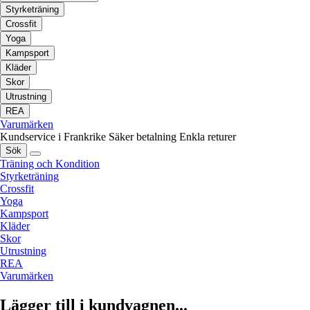
Styrketräning
Crossfit
Yoga
Kampsport
Kläder
Skor
Utrustning
REA
Varumärken
Kundservice i Frankrike
Säker betalning
Enkla returer
Sök
Träning och Kondition
Styrketräning
Crossfit
Yoga
Kampsport
Kläder
Skor
Utrustning
REA
Varumärken
Lägger till i kundvagnen...