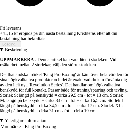
Fri leverans
+41,15 kr
erbjuds pa din nasta bestallning
Krediteras efter att din
bestallning har bekraftats
Loading...
Beskrivning
UPPMARKERA
: Denna artikel kan vara liten i storleken. Vid
osäkerhet mellan 2 storlekar, välj den större storleken.
Det thailändska märket 'King Pro Boxing' är känt över hela världen för
sina högkvalitativa produkter och det är exakt vad du kan förvänta dig
av den helt nya 'Revolution Series'. Det handlar om högkvalitativa
benskydd för full kontakt. Passar både för träning/sparring och tävling.
Storlek S: längd på benskydd = cirka 29,5 cm - fot = 13 cm. Storlek
M: längd på benskydd = cirka 33 cm - fot = cirka 16,5 cm. Storlek L:
längd på benskydd = cirka 34,5 cm - fot = cirka 17 cm. Storlek XL:
längd på benskydd = cirka 31 cm - fot = cirka 19 cm.
Ytterligare information
Varumärke
King Pro Boxing