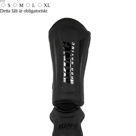
S
M
L
XL
Detta fält är obligatoriskt