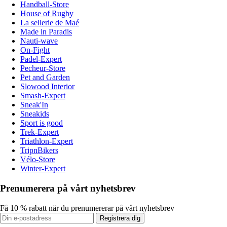
Handball-Store
House of Rugby
La sellerie de Maé
Made in Paradis
Nauti-wave
On-Fight
Padel-Expert
Pecheur-Store
Pet and Garden
Slowood Interior
Smash-Expert
Sneak'In
Sneakids
Sport is good
Trek-Expert
Triathlon-Expert
TripnBikers
Vélo-Store
Winter-Expert
Prenumerera på vårt nyhetsbrev
Få 10 % rabatt när du prenumererar på vårt nyhetsbrev
Registrera dig