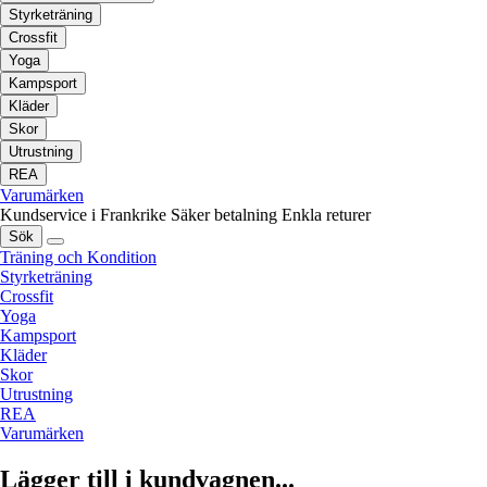
Styrketräning
Crossfit
Yoga
Kampsport
Kläder
Skor
Utrustning
REA
Varumärken
Kundservice i Frankrike
Säker betalning
Enkla returer
Sök
Träning och Kondition
Styrketräning
Crossfit
Yoga
Kampsport
Kläder
Skor
Utrustning
REA
Varumärken
Lägger till i kundvagnen...