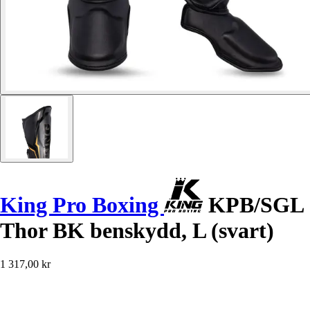
King Pro Boxing
KPB/SGL
Thor BK benskydd, L (svart)
1 317,00 kr