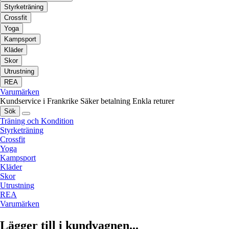
Styrketräning
Crossfit
Yoga
Kampsport
Kläder
Skor
Utrustning
REA
Varumärken
Kundservice i Frankrike
Säker betalning
Enkla returer
Sök
Träning och Kondition
Styrketräning
Crossfit
Yoga
Kampsport
Kläder
Skor
Utrustning
REA
Varumärken
Lägger till i kundvagnen...