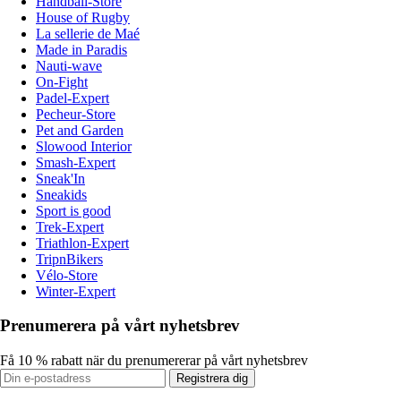
Handball-Store
House of Rugby
La sellerie de Maé
Made in Paradis
Nauti-wave
On-Fight
Padel-Expert
Pecheur-Store
Pet and Garden
Slowood Interior
Smash-Expert
Sneak'In
Sneakids
Sport is good
Trek-Expert
Triathlon-Expert
TripnBikers
Vélo-Store
Winter-Expert
Prenumerera på vårt nyhetsbrev
Få 10 % rabatt när du prenumererar på vårt nyhetsbrev
Registrera dig