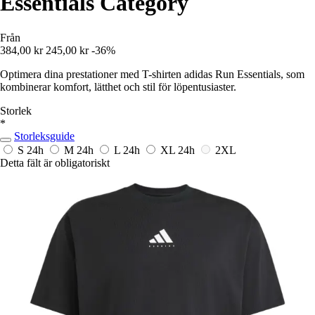
Essentials Category
Från
384,00 kr
245,00 kr
-36%
Optimera dina prestationer med T-shirten adidas Run Essentials, som
kombinerar komfort, lätthet och stil för löpentusiaster.
Storlek
*
Storleksguide
S
24h
M
24h
L
24h
XL
24h
2XL
Detta fält är obligatoriskt