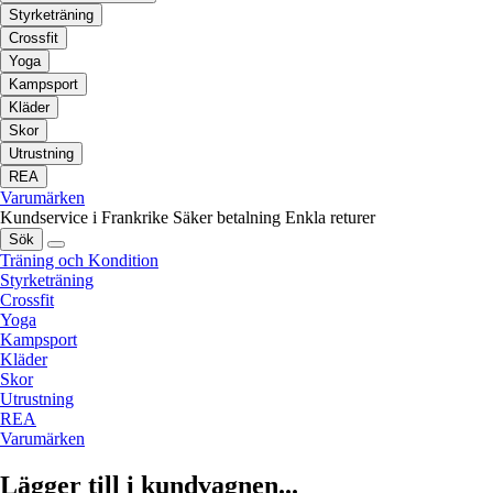
Styrketräning
Crossfit
Yoga
Kampsport
Kläder
Skor
Utrustning
REA
Varumärken
Kundservice i Frankrike
Säker betalning
Enkla returer
Sök
Träning och Kondition
Styrketräning
Crossfit
Yoga
Kampsport
Kläder
Skor
Utrustning
REA
Varumärken
Lägger till i kundvagnen...