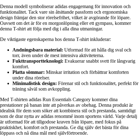
Denna modell symboliserar adidas engagemang för innovation och
funktionalitet. Tack vare sin åtsittande passform och ergonomiska
design främjar den stor rörelsefrihet, vilket är avgörande för löpare.
Oavsett om det är för en morgonlöpning eller ett gympass, kommer
denna T-shirt att följa med dig i alla dina utmaningar.
De viktigaste egenskaperna hos denna T-shirt inkluderar:
Andningsbara material:
Utformad för att hålla dig sval och
torr, även under de mest intensiva aktiviteterna.
Fukttransportteknologi:
Evakuerar snabbt svett för långvarig
komfort.
Platta sömmar:
Minskar irritation och förbättrar komforten
under dina rörelser.
Minimalistisk design:
Förenar stil och funktionalitet, perfekt för
träning såväl som avkoppling.
Med T-shirten adidas Run Essentials Category kommer dina
prestationer på banan inte att påverkas av obehag. Denna produkt är
idealisk för dem som söker att kombinera stil och prestanda, samtidigt
som de drar nytta av adidas renommé inom sportens värld. Varje detalj
är utformad för att tillgodose kraven från löpare, med fokus på
praktiskhet, komfort och prestanda. Ge dig själv det bästa för dina
löppass och nå dina mål med självförtroende.