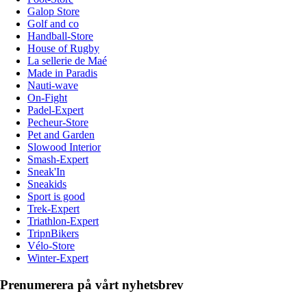
Galop Store
Golf and co
Handball-Store
House of Rugby
La sellerie de Maé
Made in Paradis
Nauti-wave
On-Fight
Padel-Expert
Pecheur-Store
Pet and Garden
Slowood Interior
Smash-Expert
Sneak'In
Sneakids
Sport is good
Trek-Expert
Triathlon-Expert
TripnBikers
Vélo-Store
Winter-Expert
Prenumerera på vårt nyhetsbrev