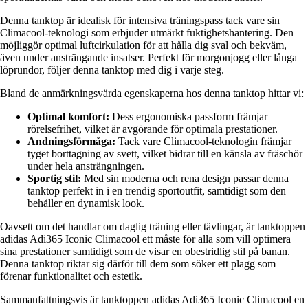
Denna tanktop är idealisk för intensiva träningspass tack vare sin
Climacool-teknologi som erbjuder utmärkt fuktighetshantering. Den
möjliggör optimal luftcirkulation för att hålla dig sval och bekväm,
även under ansträngande insatser. Perfekt för morgonjogg eller långa
löprundor, följer denna tanktop med dig i varje steg.
Bland de anmärkningsvärda egenskaperna hos denna tanktop hittar vi:
Optimal komfort:
Dess ergonomiska passform främjar
rörelsefrihet, vilket är avgörande för optimala prestationer.
Andningsförmåga:
Tack vare Climacool-teknologin främjar
tyget borttagning av svett, vilket bidrar till en känsla av fräschör
under hela ansträngningen.
Sportig stil:
Med sin moderna och rena design passar denna
tanktop perfekt in i en trendig sportoutfit, samtidigt som den
behåller en dynamisk look.
Oavsett om det handlar om daglig träning eller tävlingar, är tanktoppen
adidas Adi365 Iconic Climacool ett måste för alla som vill optimera
sina prestationer samtidigt som de visar en obestridlig stil på banan.
Denna tanktop riktar sig därför till dem som söker ett plagg som
förenar funktionalitet och estetik.
Sammanfattningsvis är tanktoppen adidas Adi365 Iconic Climacool en