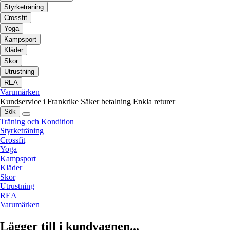
Styrketräning
Crossfit
Yoga
Kampsport
Kläder
Skor
Utrustning
REA
Varumärken
Kundservice i Frankrike
Säker betalning
Enkla returer
Sök
Träning och Kondition
Styrketräning
Crossfit
Yoga
Kampsport
Kläder
Skor
Utrustning
REA
Varumärken
Lägger till i kundvagnen...