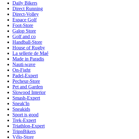
Daily Bikers
Direct Running
Direct-Volley
Espace Golf
Foot-Store
Galop Store
Golf and co
Handball-Store
House of Rugby
La sellerie de Maé
Made in Paradis
Nauti-wave
On-Fight
Padel-Expert
Pecheur-Store
Pet and Garden
Slowood Interior
Smash-Expert
Sneak'In
Sneakids
Sport is good
Trek-Expert
Triathlon-Expert
TripnBikers
Vélo-Store