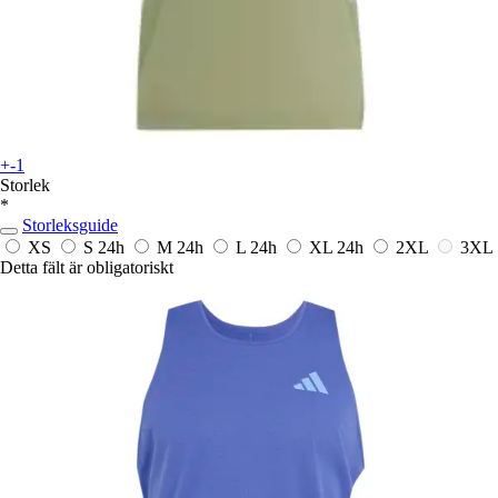
+-1
Storlek
*
Storleksguide
XS
S
24h
M
24h
L
24h
XL
24h
2XL
3XL
Detta fält är obligatoriskt