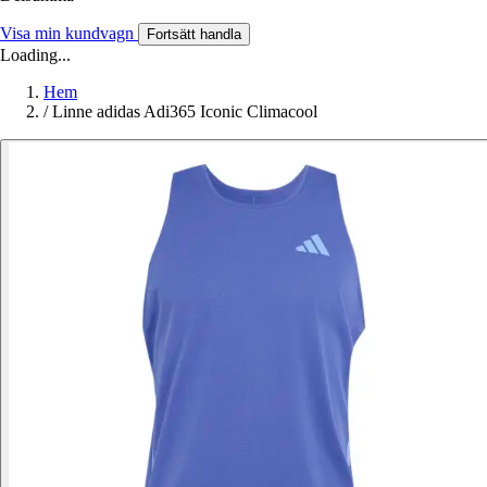
Visa min kundvagn
Fortsätt handla
Loading...
Hem
/
Linne adidas Adi365 Iconic Climacool