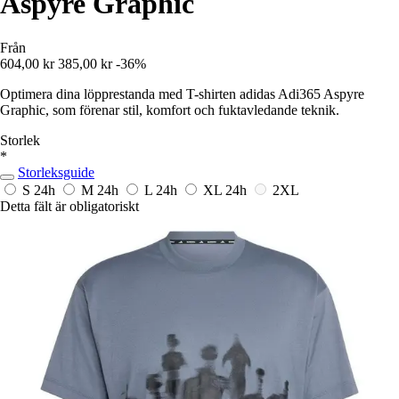
Aspyre Graphic
Från
604,00 kr
385,00 kr
-36%
Optimera dina löpprestanda med T-shirten adidas Adi365 Aspyre
Graphic, som förenar stil, komfort och fuktavledande teknik.
Storlek
*
Storleksguide
S
24h
M
24h
L
24h
XL
24h
2XL
Detta fält är obligatoriskt