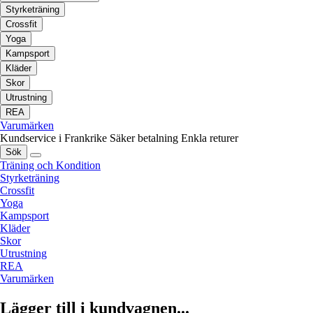
Styrketräning
Crossfit
Yoga
Kampsport
Kläder
Skor
Utrustning
REA
Varumärken
Kundservice i Frankrike
Säker betalning
Enkla returer
Sök
Träning och Kondition
Styrketräning
Crossfit
Yoga
Kampsport
Kläder
Skor
Utrustning
REA
Varumärken
Lägger till i kundvagnen...