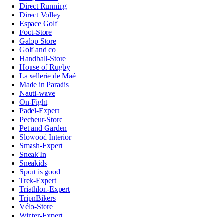
Direct Running
Direct-Volley
Espace Golf
Foot-Store
Galop Store
Golf and co
Handball-Store
House of Rugby
La sellerie de Maé
Made in Paradis
Nauti-wave
On-Fight
Padel-Expert
Pecheur-Store
Pet and Garden
Slowood Interior
Smash-Expert
Sneak'In
Sneakids
Sport is good
Trek-Expert
Triathlon-Expert
TripnBikers
Vélo-Store
Winter-Expert