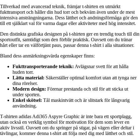
Tillverkad med avancerad teknik, främjar t-shirten en utmärkt
fukttransport och håller din hud torr och bekväm även under de mest
intensiva ansträngningarna. Dess lätthet och andningsförmåga gör den
till ett själklart val för varma dagar eller aktiviteter med hög intensitet.
Den distinkta grafiska designen på t-shirten ger en trendig touch till din
sportoutfit, samtidigt som den förblir praktisk. Oavsett om du tränar
hårt eller tar en välförtjänt paus, passar denna t-shirt i alla situationer.
Bland dess anmärkningsvärda egenskaper finns:
Fukttransporterande teknik:
Avlägsnar svett för att hålla
huden torr.
Lätta material:
Säkerställer optimal komfort utan att tynga ner
dina rörelser.
Modern design:
Förenar prestanda och stil för att sticka ut
under sporten.
Enkel skötsel:
Tål maskintvätt och är slitstark för långvarig
användning.
T-shirten adidas Adi365 Aspyre Graphic är inte bara ett sportplagg,
utan också en verklig symbol för motivation för dem som lever en
aktiv livsstil. Oavsett om du springer på stigar, på vägen eller deltar i
tävlingar, kommer denna t-shirt att följa med dig med lätthet och stil.