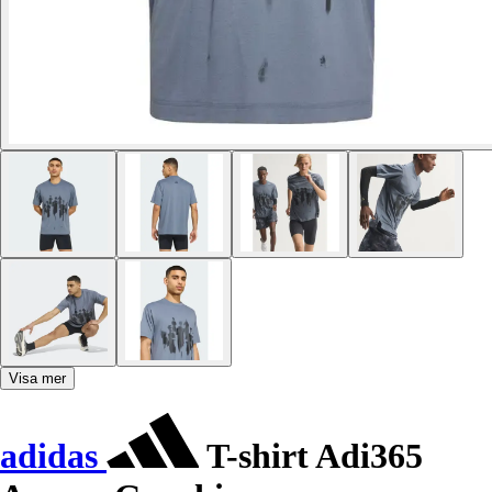
Visa mer
adidas
T-shirt Adi365