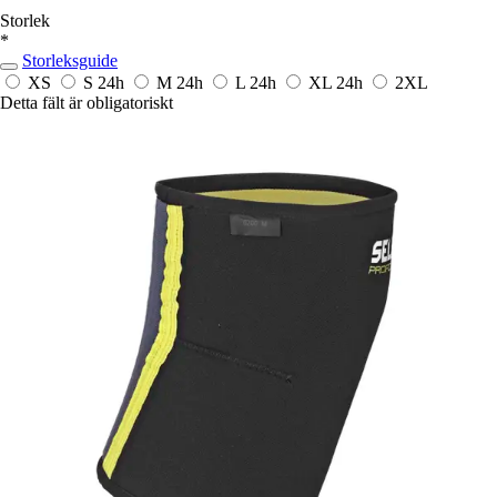
Storlek
*
Storleksguide
XS
S
24h
M
24h
L
24h
XL
24h
2XL
Detta fält är obligatoriskt