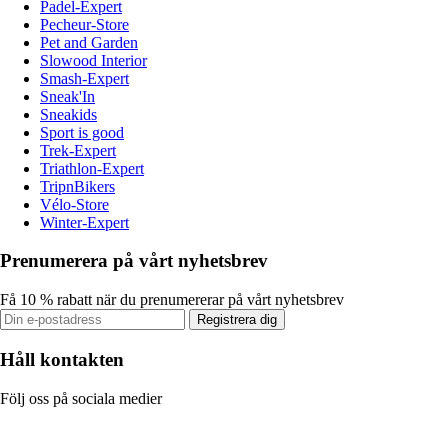
Padel-Expert
Pecheur-Store
Pet and Garden
Slowood Interior
Smash-Expert
Sneak'In
Sneakids
Sport is good
Trek-Expert
Triathlon-Expert
TripnBikers
Vélo-Store
Winter-Expert
Prenumerera på vårt nyhetsbrev
Få 10 % rabatt när du prenumererar på vårt nyhetsbrev
Registrera dig
Håll kontakten
Följ oss på sociala medier