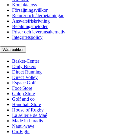
Kontakta oss
Försäljningsvillkor
Returer och återbetalningar
Ansvarsfriskrivning
Betalningsmetoder
Priser och leveransalternativ
Integritetspolicy
Våra butiker
Basket-Center
Daily Bikers
Direct Running
Direct-Volley
Espace Golf
Foot-Store
Galop Store
Golf and co
Handball-Store
House of Rugby
La sellerie de Maé
Made in Paradis
Nauti-wave
On-Fight