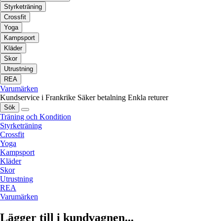
Styrketräning
Crossfit
Yoga
Kampsport
Kläder
Skor
Utrustning
REA
Varumärken
Kundservice i Frankrike
Säker betalning
Enkla returer
Sök
Träning och Kondition
Styrketräning
Crossfit
Yoga
Kampsport
Kläder
Skor
Utrustning
REA
Varumärken
Lägger till i kundvagnen...