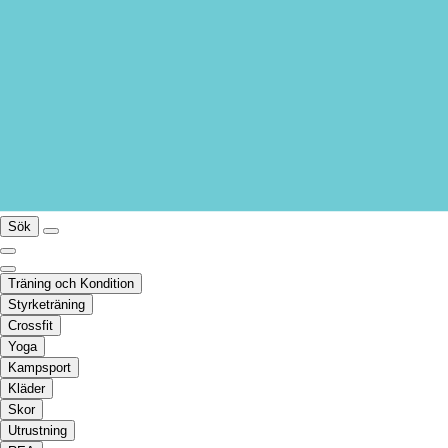
Sök
Träning och Kondition
Styrketräning
Crossfit
Yoga
Kampsport
Kläder
Skor
Utrustning