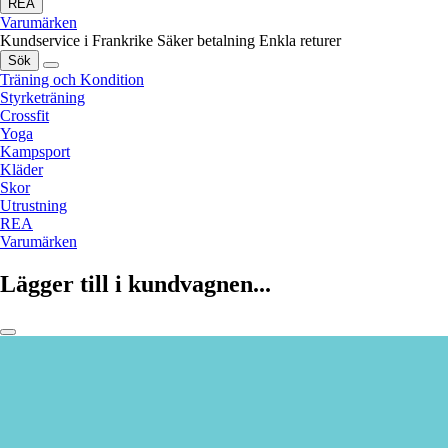
REA
Varumärken
Kundservice i Frankrike
Säker betalning
Enkla returer
Sök
Träning och Kondition
Styrketräning
Crossfit
Yoga
Kampsport
Kläder
Skor
Utrustning
REA
Varumärken
Lägger till i kundvagnen...