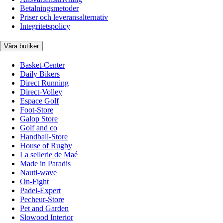
Betalningsmetoder
Priser och leveransalternativ
Integritetspolicy
Våra butiker
Basket-Center
Daily Bikers
Direct Running
Direct-Volley
Espace Golf
Foot-Store
Galop Store
Golf and co
Handball-Store
House of Rugby
La sellerie de Maé
Made in Paradis
Nauti-wave
On-Fight
Padel-Expert
Pecheur-Store
Pet and Garden
Slowood Interior