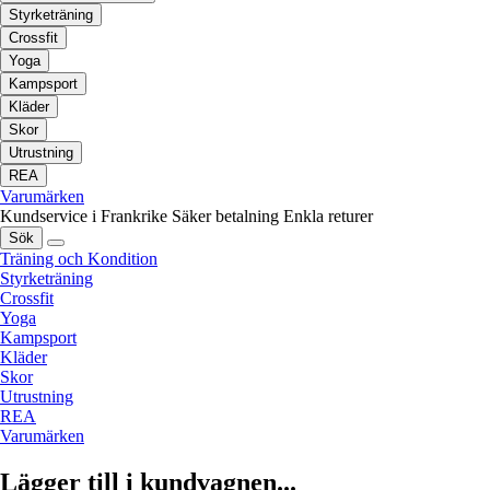
Styrketräning
Crossfit
Yoga
Kampsport
Kläder
Skor
Utrustning
REA
Varumärken
Kundservice i Frankrike
Säker betalning
Enkla returer
Sök
Träning och Kondition
Styrketräning
Crossfit
Yoga
Kampsport
Kläder
Skor
Utrustning
REA
Varumärken
Lägger till i kundvagnen...