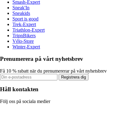
Smash-Expert
Sneak'In
Sneakids
Sport is good
Trek-Expert
Triathlon-Expert
TripnBikers
Vélo-Store
Winter-Expert
Prenumerera på vårt nyhetsbrev
Få 10 % rabatt när du prenumererar på vårt nyhetsbrev
Registrera dig
Håll kontakten
Följ oss på sociala medier