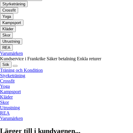
Styrketräning
Crossfit
Yoga
Kampsport
Kläder
Skor
Utrustning
REA
Varumärken
Kundservice i Frankrike
Säker betalning
Enkla returer
Sök
Träning och Kondition
Styrketräning
Crossfit
Yoga
Kampsport
Kläder
Skor
Utrustning
REA
Varumärken
Lägger till i kundvagnen...