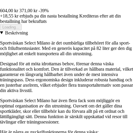
604,00 kr
371,00 kr
-39%
+18,55 kr
erbjuds pa din nasta bestallning
Krediteras efter att din
bestallning har bekraftats
Loading...
Beskrivning
Sportväskan Select Milano är det oumbärliga tillbehöret för alla sport-
och friluftsentusiaster. Med en generös kapacitet på 82 liter ger den dig
möjlighet att enkelt transportera all din utrustning.
Designad för att möta idrottarnas behov, förenar denna väska
funktionalitet och komfort. Den är tillverkad av hållbara material, vilket
garanterar en långvarig hållbarhet även under de mest intensiva
träningspass. Dess ergonomiska design inkluderar robusta handtag och
en justerbar axelrem, vilket erbjuder flera transportalternativ som passar
din aktiva livsstil.
Sportväskan Select Milano har även flera fack som möjliggör en
optimal organisation av din utrustning. Oavsett om det gäller dina
sportkläder, skor eller tillbehör kan du förvara allt på ett ordnat och
lättillgängligt sätt. Denna funktion är särskilt uppskattad vid resor till
tävlingar eller träningssessioner.
Här är några av nyckelfunktionerna för denna väska: