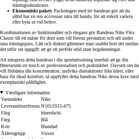
träningssituationer.
Ekonomiskt paket:
Packningen med tre bandeau gör att du
alltid har en ren accessoar nära till hands, för att enkelt variera
eller byta ut vid behov.
Kombinationen av funktionalitet och elegans gör Bandeau Nike Flex
Classic till ett måste för dem som vill förena prestation och stil under
sina träningspass. Lätt och diskret glömmer man snabbt bort det medan
det utför sin uppgift: att ge ett perfekt stöd utan begränsningar.
Att integrera detta bandeau i din sportutrustning innebär att ge din
fitnessrutin en touch av professionalism och praktiskhet. Oavsett om du
vill förbättra din koncentration, undvika distraktioner från håret, eller
bara för ökad komfort, så uppfyller detta bandeau Nike dessa krav med
exemplariskt pålitlighet.
Ytterligare information
Varumärke
Nike
Leverantörsreferens
N1011933-475
Färg
bluredwhi
Färg
Blå
Kön
Blandad
Åldersgrupp
Vuxen