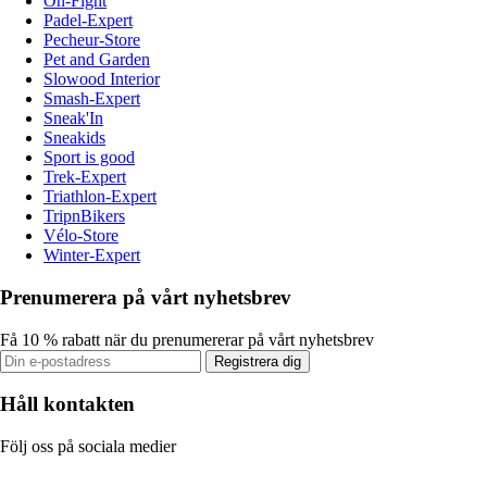
On-Fight
Padel-Expert
Pecheur-Store
Pet and Garden
Slowood Interior
Smash-Expert
Sneak'In
Sneakids
Sport is good
Trek-Expert
Triathlon-Expert
TripnBikers
Vélo-Store
Winter-Expert
Prenumerera på vårt nyhetsbrev
Få 10 % rabatt när du prenumererar på vårt nyhetsbrev
Registrera dig
Håll kontakten
Följ oss på sociala medier