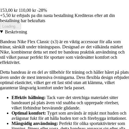
153,00 kr
110,00 kr
-28%
+5,50 kr
erbjuds pa din nasta bestallning
Krediteras efter att din
bestallning har bekraftats
Loading...
Beskrivning
Bandeau Nike Flex Classic (x3) är en viktig accessoar för alla som
tränar, särskilt under träningspass. Designad av det välkända märket
Nike, kombinerar detta set med tre bandeau praktisk användning och
stil vilket passar perfekt för sportare som värdesätter komfort och
effektivitet.
Detta bandeau är en del av tillbehör för träning och håller håret på plats
även under de mest intensiva övningarna. Dess flexibla design erbjuder
optimal elasticitet, vilket ger ett fast stöd utan att klämma, vilket
garanterar långvarig komfort under hela passet.
Effektiv hållning:
Tack vare det stretchiga materialet sitter
bandeauet på plats även vid snabba och upprepade rörelser,
vilket förhindrar besvärande glidande.
Optimal komfort:
Tyget som används är mjukt mot huden och
avlägsnar fukt för att hålla huden torr och förebygga irritationer.
Mångsidig användning:
Perfekt för olika sportaktiviteter som
löpning, fitness eller yoga, detta bandeau anpassar sig efter alla