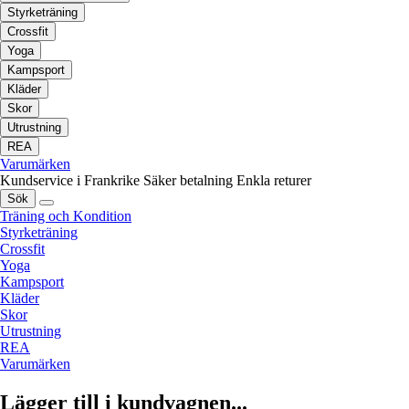
Styrketräning
Crossfit
Yoga
Kampsport
Kläder
Skor
Utrustning
REA
Varumärken
Kundservice i Frankrike
Säker betalning
Enkla returer
Sök
Träning och Kondition
Styrketräning
Crossfit
Yoga
Kampsport
Kläder
Skor
Utrustning
REA
Varumärken
Lägger till i kundvagnen...