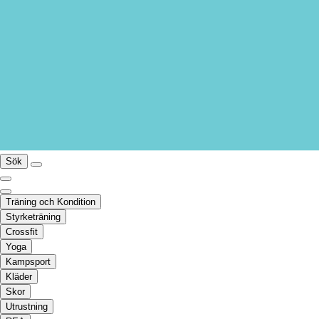
Sök
Träning och Kondition
Styrketräning
Crossfit
Yoga
Kampsport
Kläder
Skor
Utrustning