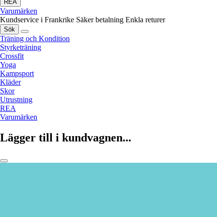
REA
Varumärken
Kundservice i Frankrike
Säker betalning
Enkla returer
Sök
Träning och Kondition
Styrketräning
Crossfit
Yoga
Kampsport
Kläder
Skor
Utrustning
REA
Varumärken
Lägger till i kundvagnen...