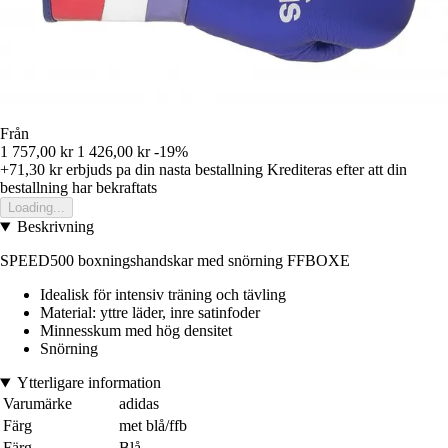
Från
1 757,00 kr
1 426,00 kr
-19%
+71,30 kr
erbjuds pa din nasta bestallning
Krediteras efter att din
bestallning har bekraftats
Loading...
Beskrivning
SPEED500 boxningshandskar med snörning FFBOXE
Idealisk för intensiv träning och tävling
Material: yttre läder, inre satinfoder
Minnesskum med hög densitet
Snörning
Ytterligare information
Varumärke
adidas
Färg
met blå/ffb
Färg
Blå