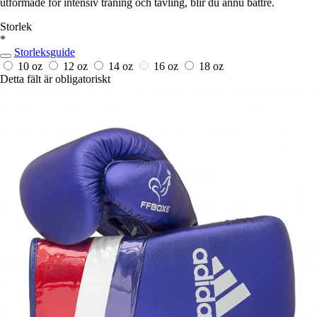
utformade för intensiv träning och tävling, blir du ännu bättre.
Storlek
*
Storleksguide
10 oz
12 oz
14 oz
16 oz
18 oz
Detta fält är obligatoriskt