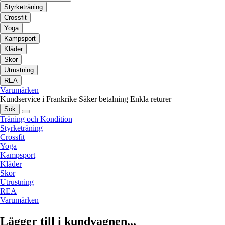
Styrketräning
Crossfit
Yoga
Kampsport
Kläder
Skor
Utrustning
REA
Varumärken
Kundservice i Frankrike
Säker betalning
Enkla returer
Sök
Träning och Kondition
Styrketräning
Crossfit
Yoga
Kampsport
Kläder
Skor
Utrustning
REA
Varumärken
Lägger till i kundvagnen...