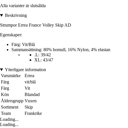
Alla varianter är slutsålda
Beskrivning
Strumpor Errea France Volley Skip AD
Egenskaper:
Färg: Vit/Blå
Sammansättning: 80% bomull, 16% Nylon, 4% elastan
.L: 39/42
XL: 43/47
Ytterligare information
Varumärke
Errea
Färg
vit/blå
Färg
Vit
Kön
Blandad
Åldersgrupp
Vuxen
Sortiment
Skip
Team
Frankrike
Loading...
Loading...