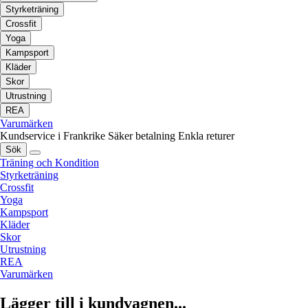
Styrketräning
Crossfit
Yoga
Kampsport
Kläder
Skor
Utrustning
REA
Varumärken
Kundservice i Frankrike
Säker betalning
Enkla returer
Sök
Träning och Kondition
Styrketräning
Crossfit
Yoga
Kampsport
Kläder
Skor
Utrustning
REA
Varumärken
Lägger till i kundvagnen...