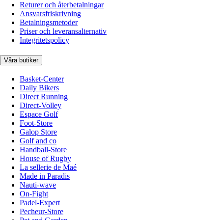
Returer och återbetalningar
Ansvarsfriskrivning
Betalningsmetoder
Priser och leveransalternativ
Integritetspolicy
Våra butiker
Basket-Center
Daily Bikers
Direct Running
Direct-Volley
Espace Golf
Foot-Store
Galop Store
Golf and co
Handball-Store
House of Rugby
La sellerie de Maé
Made in Paradis
Nauti-wave
On-Fight
Padel-Expert
Pecheur-Store