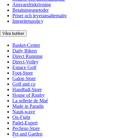
Ansvarsfriskrivning
Betalningsmetoder
Priser och leveransalternativ
Integritetspolicy
Våra butiker
Basket-Center
Daily Bikers
Direct Running
Direct-Volley
Espace Golf
Foot-Store
Galop Store
Golf and co
Handball-Store
House of Rugby
La sellerie de Maé
Made in Paradis
Nauti-wave
On-Fight
Padel-Expert
Pecheur-Store
Pet and Garden