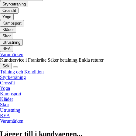
Styrketräning
Crossfit
Yoga
Kampsport
Kläder
Skor
Utrustning
REA
Varumärken
Kundservice i Frankrike
Säker betalning
Enkla returer
Sök
Träning och Kondition
Styrketräning
Crossfit
Yoga
Kampsport
Kläder
Skor
Utrustning
REA
Varumärken
Lägger till i kundvagnen...