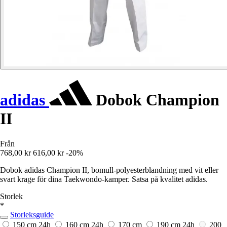
adidas
Dobok Champion
II
Från
768,00 kr
616,00 kr
-20%
Dobok adidas Champion II, bomull-polyesterblandning med vit eller
svart krage för dina Taekwondo-kamper. Satsa på kvalitet adidas.
Storlek
*
Storleksguide
150 cm
24h
160 cm
24h
170 cm
190 cm
24h
200