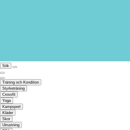
Sök
Träning och Kondition
Styrketräning
Crossfit
Yoga
Kampsport
Kläder
Skor
Utrustning