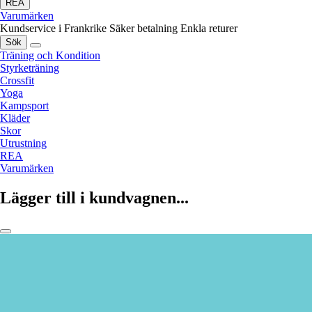
REA
Varumärken
Kundservice i Frankrike
Säker betalning
Enkla returer
Sök
Träning och Kondition
Styrketräning
Crossfit
Yoga
Kampsport
Kläder
Skor
Utrustning
REA
Varumärken
Lägger till i kundvagnen...