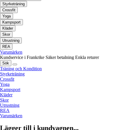
Styrketräning
Crossfit
Yoga
Kampsport
Kläder
Skor
Utrustning
REA
Varumärken
Kundservice i Frankrike
Säker betalning
Enkla returer
Sök
Träning och Kondition
Styrketräning
Crossfit
Yoga
Kampsport
Kläder
Skor
Utrustning
REA
Varumärken
Lägger till i kundvagnen...