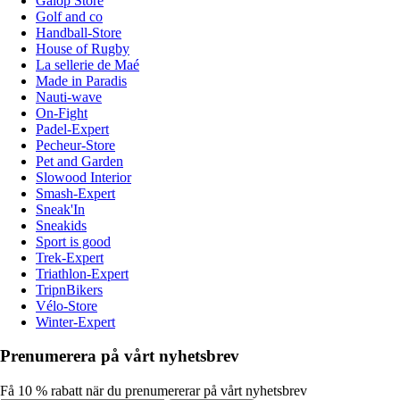
Galop Store
Golf and co
Handball-Store
House of Rugby
La sellerie de Maé
Made in Paradis
Nauti-wave
On-Fight
Padel-Expert
Pecheur-Store
Pet and Garden
Slowood Interior
Smash-Expert
Sneak'In
Sneakids
Sport is good
Trek-Expert
Triathlon-Expert
TripnBikers
Vélo-Store
Winter-Expert
Prenumerera på vårt nyhetsbrev
Få 10 % rabatt när du prenumererar på vårt nyhetsbrev