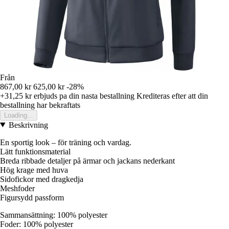
Från
867,00 kr
625,00 kr
-28%
+31,25 kr
erbjuds pa din nasta bestallning
Krediteras efter att din
bestallning har bekraftats
Loading...
Beskrivning
En sportig look – för träning och vardag.
Lätt funktionsmaterial
Breda ribbade detaljer på ärmar och jackans nederkant
Hög krage med huva
Sidofickor med dragkedja
Meshfoder
Figursydd passform
Sammansättning: 100% polyester
Foder: 100% polyester