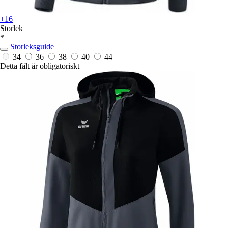
+16
Storlek
*
Storleksguide
34
36
38
40
44
Detta fält är obligatoriskt