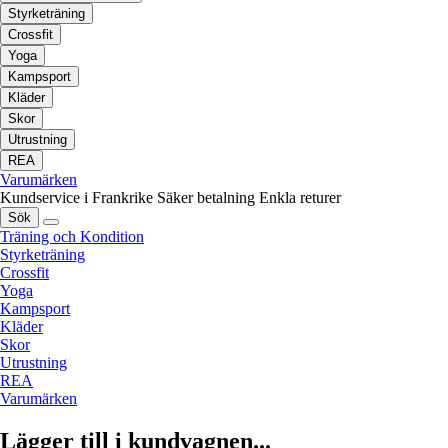
Styrketräning
Crossfit
Yoga
Kampsport
Kläder
Skor
Utrustning
REA
Varumärken
Kundservice i Frankrike
Säker betalning
Enkla returer
Sök
Träning och Kondition
Styrketräning
Crossfit
Yoga
Kampsport
Kläder
Skor
Utrustning
REA
Varumärken
Lägger till i kundvagnen...